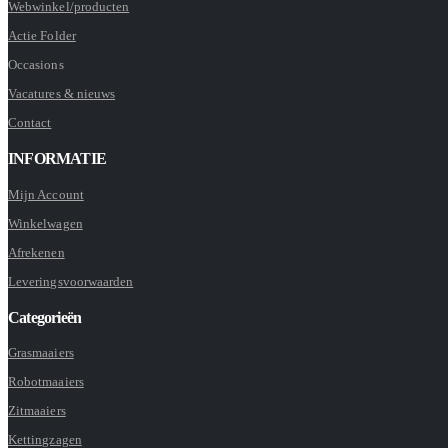
Webwinkel/producten
Actie Folder
Occasions
Vacatures & nieuws
Contact
INFORMATIE
Mijn Account
Winkelwagen
Afrekenen
Leveringsvoorwaarden
Categorieën
Grasmaaiers
Robotmaaiers
Zitmaaiers
Kettingzagen