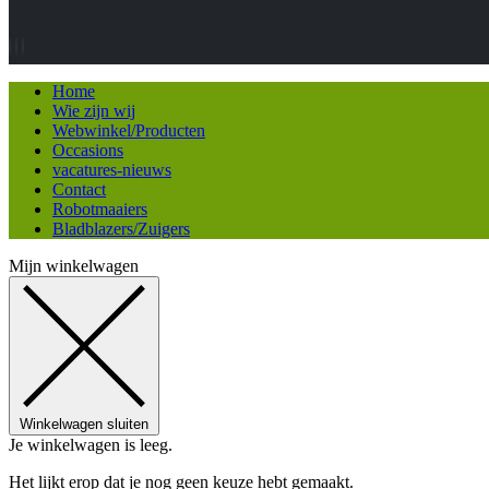
Home
Wie zijn wij
Webwinkel/Producten
Occasions
vacatures-nieuws
Contact
Robotmaaiers
Bladblazers/Zuigers
Mijn winkelwagen
Winkelwagen sluiten
Je winkelwagen is leeg.
Het lijkt erop dat je nog geen keuze hebt gemaakt.