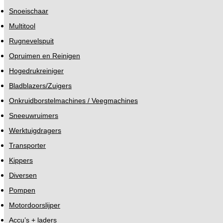
Snoeischaar
Multitool
Rugnevelspuit
Opruimen en Reinigen
Hogedrukreiniger
Bladblazers/Zuigers
Onkruidborstelmachines / Veegmachines
Sneeuwruimers
Werktuigdragers
Transporter
Kippers
Diversen
Pompen
Motordoorslijper
Accu’s + laders