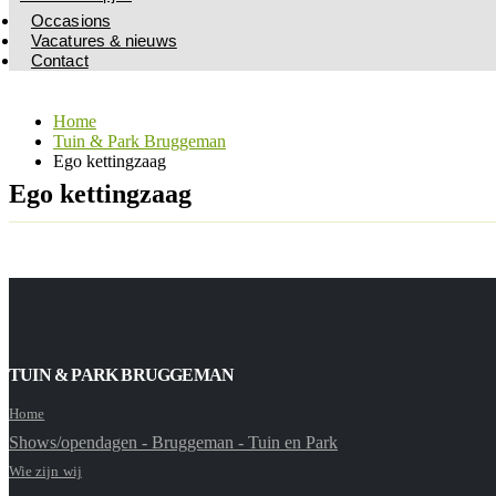
Occasions
Vacatures & nieuws
Contact
Home
Tuin & Park Bruggeman
Ego kettingzaag
Ego kettingzaag
TUIN & PARK BRUGGEMAN
Home
Shows/opendagen - Bruggeman - Tuin en Park
Wie zijn wij