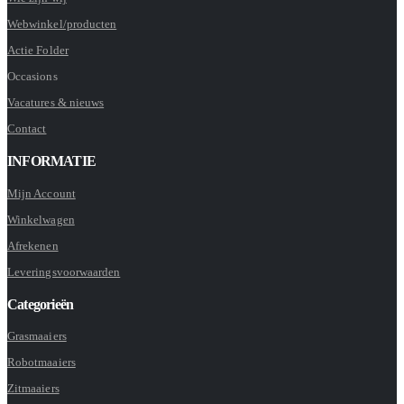
Webwinkel/producten
Actie Folder
Occasions
Vacatures & nieuws
Contact
INFORMATIE
Mijn Account
Winkelwagen
Afrekenen
Leveringsvoorwaarden
Categorieën
Grasmaaiers
Robotmaaiers
Zitmaaiers