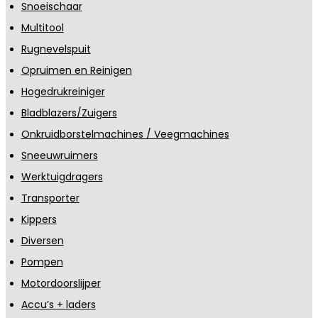
Snoeischaar
Multitool
Rugnevelspuit
Opruimen en Reinigen
Hogedrukreiniger
Bladblazers/Zuigers
Onkruidborstelmachines / Veegmachines
Sneeuwruimers
Werktuigdragers
Transporter
Kippers
Diversen
Pompen
Motordoorslijper
Accu’s + laders