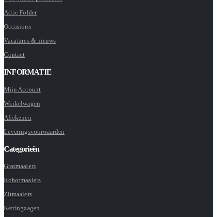
Actie Folder
Occasions
Vacatures & nieuws
Contact
INFORMATIE
Mijn Account
Winkelwagen
Afrekenen
Leveringsvoorwaarden
Categorieën
Grasmaaiers
Robotmaaiers
Zitmaaiers
Kettingzagen