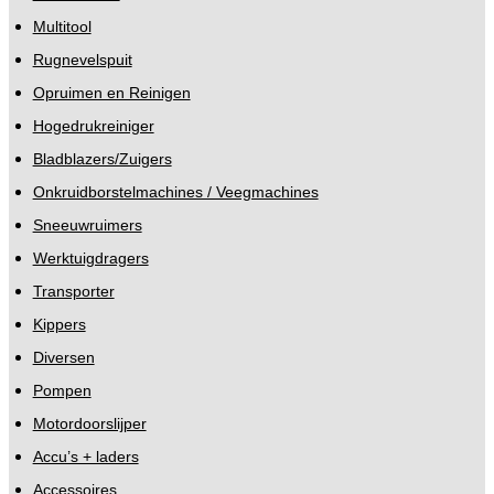
Multitool
Rugnevelspuit
Opruimen en Reinigen
Hogedrukreiniger
Bladblazers/Zuigers
Onkruidborstelmachines / Veegmachines
Sneeuwruimers
Werktuigdragers
Transporter
Kippers
Diversen
Pompen
Motordoorslijper
Accu’s + laders
Accessoires