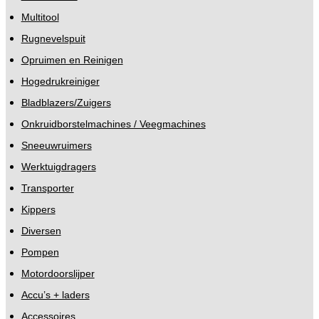
Multitool
Rugnevelspuit
Opruimen en Reinigen
Hogedrukreiniger
Bladblazers/Zuigers
Onkruidborstelmachines / Veegmachines
Sneeuwruimers
Werktuigdragers
Transporter
Kippers
Diversen
Pompen
Motordoorslijper
Accu’s + laders
Accessoires