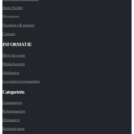
Actie Folder
Occasions
Vacatures & nieuws
Contact
INFORMATIE
Mijn Account
Winkelwagen
Afrekenen
Leveringsvoorwaarden
Categorieën
Grasmaaiers
Robotmaaiers
Zitmaaiers
Kettingzagen