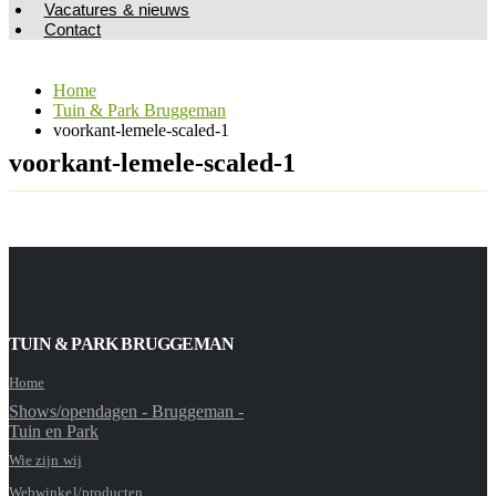
Vacatures & nieuws
Contact
Home
Tuin & Park Bruggeman
voorkant-lemele-scaled-1
voorkant-lemele-scaled-1
TUIN & PARK BRUGGEMAN
Home
Shows/opendagen - Bruggeman -
Tuin en Park
Wie zijn wij
Webwinkel/producten