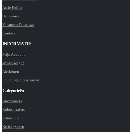
Actie Folder
Occasions
Vacatures & nieuws
Contact
INFORMATIE
Mijn Account
Winkelwagen
Afrekenen
Leveringsvoorwaarden
Categorieën
Grasmaaiers
Robotmaaiers
Zitmaaiers
Kettingzagen