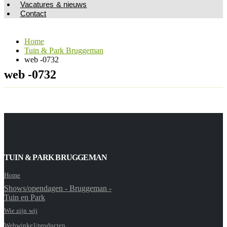
Vacatures & nieuws
Contact
Home
Tuin & Park Bruggeman
web -0732
web -0732
TUIN & PARK BRUGGEMAN
Home
Shows/opendagen - Bruggeman -
Tuin en Park
Wie zijn wij
Webwinkel/producten