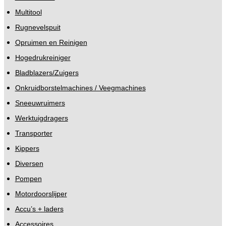
Multitool
Rugnevelspuit
Opruimen en Reinigen
Hogedrukreiniger
Bladblazers/Zuigers
Onkruidborstelmachines / Veegmachines
Sneeuwruimers
Werktuigdragers
Transporter
Kippers
Diversen
Pompen
Motordoorslijper
Accu’s + laders
Accessoires