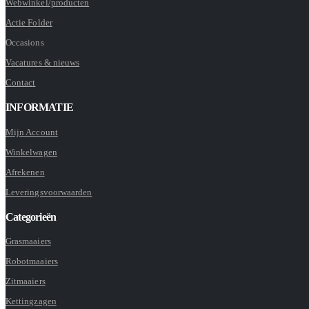
Webwinkel/producten
Actie Folder
Occasions
Vacatures & nieuws
Contact
INFORMATIE
Mijn Account
Winkelwagen
Afrekenen
Leveringsvoorwaarden
Categorieën
Grasmaaiers
Robotmaaiers
Zitmaaiers
Kettingzagen