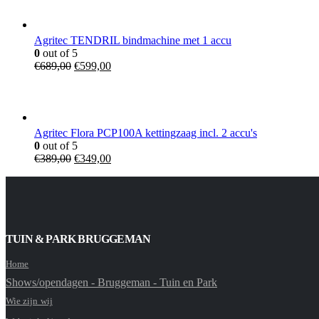
Agritec TENDRIL bindmachine met 1 accu
0
out of 5
€
689,00
€
599,00
Agritec Flora PCP100A kettingzaag incl. 2 accu's
0
out of 5
€
389,00
€
349,00
TUIN & PARK BRUGGEMAN
Home
Shows/opendagen - Bruggeman - Tuin en Park
Wie zijn wij