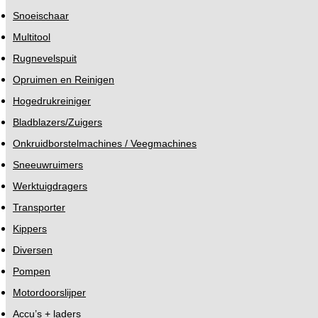
Snoeischaar
Multitool
Rugnevelspuit
Opruimen en Reinigen
Hogedrukreiniger
Bladblazers/Zuigers
Onkruidborstelmachines / Veegmachines
Sneeuwruimers
Werktuigdragers
Transporter
Kippers
Diversen
Pompen
Motordoorslijper
Accu’s + laders