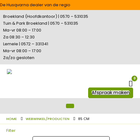
De Husqvarna dealer van de regio
Broekland (Hoofdkantoor) | 0570 – 531035
Tuin & Park Broekland | 0570 – 531035
Ma-vr 08:00 – 17:00
Za 08:30 – 12:30
Lemele | 0572 – 331341
Ma-vr 08:00 – 17:00
Za/zo gesloten
0
Wi
Afspraak maken
HOME
WEBWINKEL/PRODUCTEN
85 CM
Filter