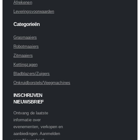
Afrekenen
Leveringsvoorwaarden
Categorieën
Grasmaaiers
Robotmaaiers
Zitmaaiers
Kettingzagen
Bladblazers/Zuigers
Onkruidborstels/Veegmachines
INSCHRIJVEN
NIEUWSBRIEF
Ontvang de laatste
informatie over
evenementen, verkopen en
aanbiedingen. Aanmelden