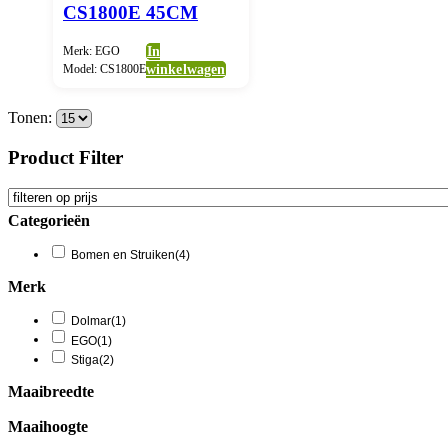
CS1800E 45CM
Merk: EGO
In
Model: CS1800E
winkelwagen
Tonen:
Product Filter
Categorieën
Bomen en Struiken
(4)
Merk
Dolmar
(1)
EGO
(1)
Stiga
(2)
Maaibreedte
Maaihoogte