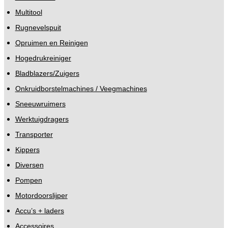
Multitool
Rugnevelspuit
Opruimen en Reinigen
Hogedrukreiniger
Bladblazers/Zuigers
Onkruidborstelmachines / Veegmachines
Sneeuwruimers
Werktuigdragers
Transporter
Kippers
Diversen
Pompen
Motordoorslijper
Accu’s + laders
Accessoires