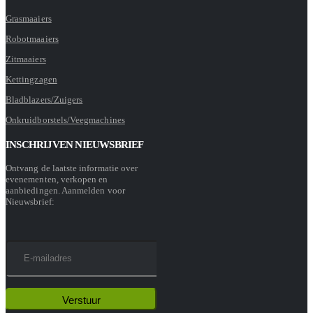
Grasmaaiers
Robotmaaiers
Zitmaaiers
Kettingzagen
Bladblazers/Zuigers
Onkruidborstels/Veegmachines
INSCHRIJVEN NIEUWSBRIEF
Ontvang de laatste informatie over
evenementen, verkopen en
aanbiedingen. Aanmelden voor
Nieuwsbrief: