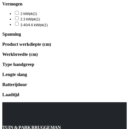
Vermogen
2 kW/pk
(1)
2.3 kW/pk
(1)
3.40/4.6 kW/pk
(1)
Spanning
Product werkdiepte (cm)
Werkbreedte (cm)
Type handgreep
Lengte slang
Batterijduur
Laadtijd
TUIN & PARK BRUGGEMAN