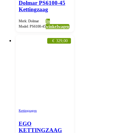
Dolmar PS6100-45
Kettingzaag
Merk: Dolmar
In
Model: PS6100-45
winkelwagen
€
329,00
Kettingzagen
EGO
KETTINGZAAG