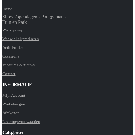
Home
Shows/opendagen - Bruggeman -
Tuin en Park
Wie zijn wij
Webwinkel/producten
Actie Folder
Occasions
Vacatures & nieuws
Contact
INFORMATIE
Mijn Account
Winkelwagen
Afrekenen
Leveringsvoorwaarden
Categorieën