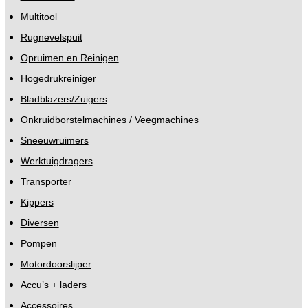
Multitool
Rugnevelspuit
Opruimen en Reinigen
Hogedrukreiniger
Bladblazers/Zuigers
Onkruidborstelmachines / Veegmachines
Sneeuwruimers
Werktuigdragers
Transporter
Kippers
Diversen
Pompen
Motordoorslijper
Accu’s + laders
Accessoires