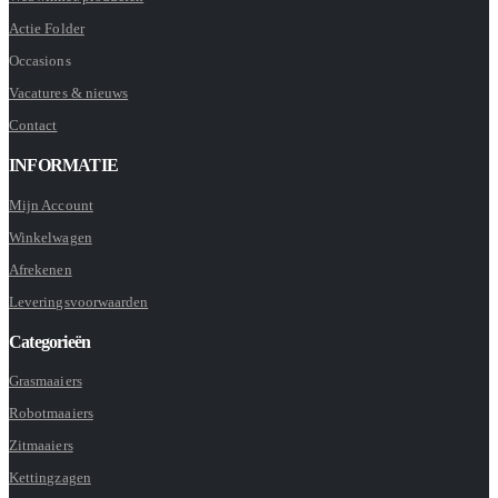
Actie Folder
Occasions
Vacatures & nieuws
Contact
INFORMATIE
Mijn Account
Winkelwagen
Afrekenen
Leveringsvoorwaarden
Categorieën
Grasmaaiers
Robotmaaiers
Zitmaaiers
Kettingzagen