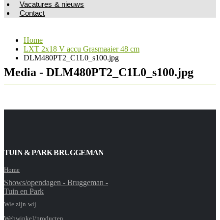
Vacatures & nieuws
Contact
Home
LXT 2x18 V accu Grasmaaier 48 cm
DLM480PT2_C1L0_s100.jpg
Media - DLM480PT2_C1L0_s100.jpg
TUIN & PARK BRUGGEMAN
Home
Shows/opendagen - Bruggeman -
Tuin en Park
Wie zijn wij
Webwinkel/producten