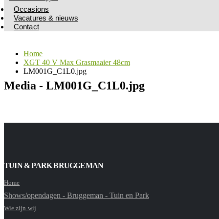
Occasions
Vacatures & nieuws
Contact
Home
XGT 40 V Max Grasmaaier 48cm
LM001G_C1L0.jpg
Media - LM001G_C1L0.jpg
TUIN & PARK BRUGGEMAN
Home
Shows/opendagen - Bruggeman - Tuin en Park
Wie zijn wij