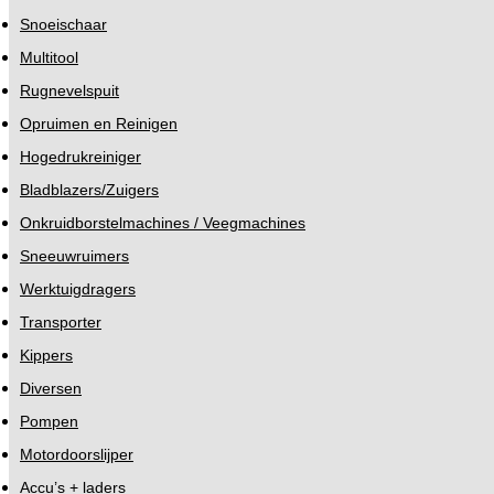
Snoeischaar
Multitool
Rugnevelspuit
Opruimen en Reinigen
Hogedrukreiniger
Bladblazers/Zuigers
Onkruidborstelmachines / Veegmachines
Sneeuwruimers
Werktuigdragers
Transporter
Kippers
Diversen
Pompen
Motordoorslijper
Accu’s + laders