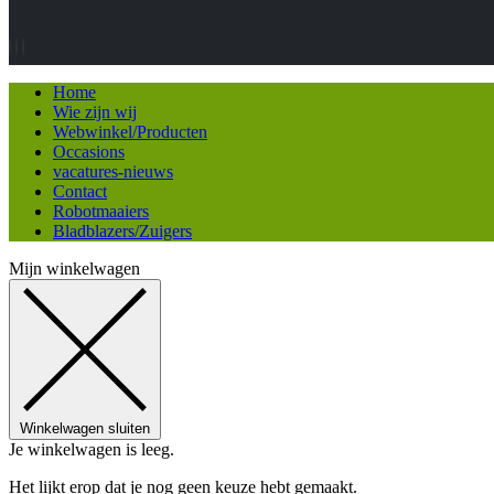
Home
Wie zijn wij
Webwinkel/Producten
Occasions
vacatures-nieuws
Contact
Robotmaaiers
Bladblazers/Zuigers
Mijn winkelwagen
Winkelwagen sluiten
Je winkelwagen is leeg.
Het lijkt erop dat je nog geen keuze hebt gemaakt.