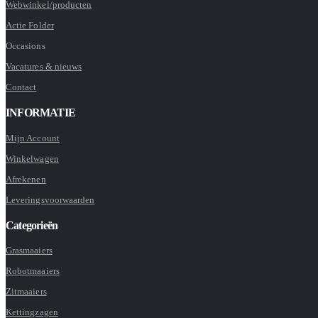
Webwinkel/producten
Actie Folder
Occasions
Vacatures & nieuws
Contact
INFORMATIE
Mijn Account
Winkelwagen
Afrekenen
Leveringsvoorwaarden
Categorieën
Grasmaaiers
Robotmaaiers
Zitmaaiers
Kettingzagen