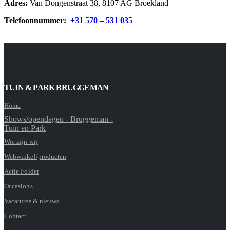
Adres:
Van Dongenstraat 38, 8107 AG Broekland
Telefoonnummer:
+31 570 – 531 035
TUIN & PARK BRUGGEMAN
Home
Shows/opendagen - Bruggeman -
Tuin en Park
Wie zijn wij
Webwinkel/producten
Actie Folder
Occasions
Vacatures & nieuws
Contact