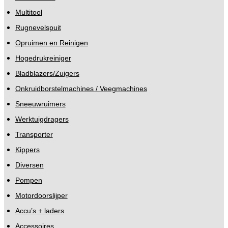
Multitool
Rugnevelspuit
Opruimen en Reinigen
Hogedrukreiniger
Bladblazers/Zuigers
Onkruidborstelmachines / Veegmachines
Sneeuwruimers
Werktuigdragers
Transporter
Kippers
Diversen
Pompen
Motordoorslijper
Accu’s + laders
Accessoires