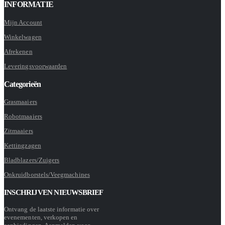
INFORMATIE
Mijn Account
Winkelwagen
Afrekenen
Leveringsvoorwaarden
Categorieën
Grasmaaiers
Robotmaaiers
Zitmaaiers
Kettingzagen
Bladblazers/Zuigers
Onkruidborstels/Veegmachines
INSCHRIJVEN NIEUWSBRIEF
Ontvang de laatste informatie over
evenementen, verkopen en