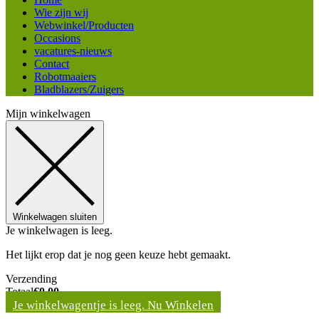
Wie zijn wij
Webwinkel/Producten
Occasions
vacatures-nieuws
Contact
Robotmaaiers
Bladblazers/Zuigers
Mijn winkelwagen
Winkelwagen sluiten
Je winkelwagen is leeg.
Het lijkt erop dat je nog geen keuze hebt gemaakt.
Verzending
Totaal
€
0,00
Je winkelwagentje is leeg. Nu Winkelen