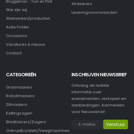
Bruggeman - Tuin en Park
Afrekenen
Wie zijn wij
Leveringsvoorwaarden
Webwinkel/producten
Actie Folder
Occasions
Vacatures & nieuws
Contact
CATEGORIEËN
INSCHRIJVEN NIEUWSBRIEF
Ontvang de laatste
Grasmaaiers
informatie over
Robotmaaiers
evenementen, verkopen en
Zitmaaiers
aanbiedingen. Aanmelden
voor Nieuwsbrief:
Kettingzagen
Bladblazers/Zuigers
Onkruidborstels/Veegmachines