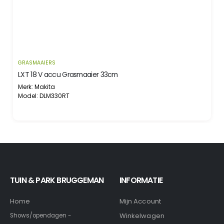
GRASMAAIERS
Z
LXT 18 V accu Grasmaaier 33cm
Merk: Makita
M
Model: DLM330RT
TUIN & PARK BRUGGEMAN
INFORMATIE
Home
Mijn Account
Winkelwagen
Shows/opendagen -