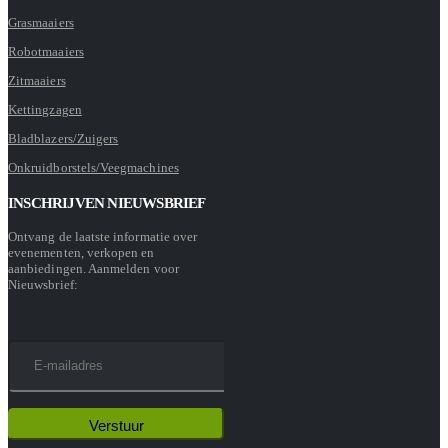
Grasmaaiers
Robotmaaiers
Zitmaaiers
Kettingzagen
Bladblazers/Zuigers
Onkruidborstels/Veegmachines
INSCHRIJVEN NIEUWSBRIEF
Ontvang de laatste informatie over
evenementen, verkopen en
aanbiedingen. Aanmelden voor
Nieuwsbrief: