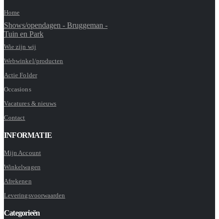
Home
Shows/opendagen - Bruggeman -
Tuin en Park
Wie zijn wij
Webwinkel/producten
Actie Folder
Occasions
Vacatures & nieuws
Contact
INFORMATIE
Mijn Account
Winkelwagen
Afrekenen
Leveringsvoorwaarden
Categorieën