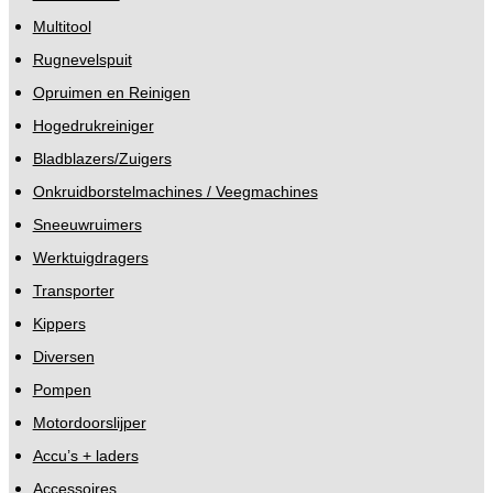
Multitool
Rugnevelspuit
Opruimen en Reinigen
Hogedrukreiniger
Bladblazers/Zuigers
Onkruidborstelmachines / Veegmachines
Sneeuwruimers
Werktuigdragers
Transporter
Kippers
Diversen
Pompen
Motordoorslijper
Accu’s + laders
Accessoires