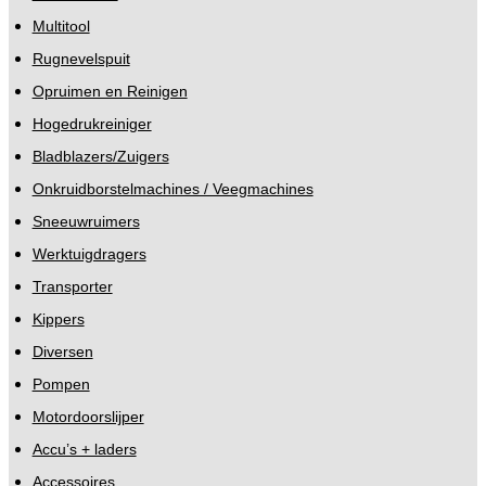
Multitool
Rugnevelspuit
Opruimen en Reinigen
Hogedrukreiniger
Bladblazers/Zuigers
Onkruidborstelmachines / Veegmachines
Sneeuwruimers
Werktuigdragers
Transporter
Kippers
Diversen
Pompen
Motordoorslijper
Accu’s + laders
Accessoires