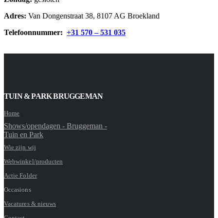
Adres:
Van Dongenstraat 38, 8107 AG Broekland
Telefoonnummer:
+31 570 – 531 035
TUIN & PARK BRUGGEMAN
Home
Shows/opendagen - Bruggeman -
Tuin en Park
Wie zijn wij
Webwinkel/producten
Actie Folder
Occasions
Vacatures & nieuws
Contact