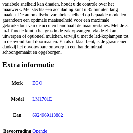
variabele snelheid kan draaien, houdt u de controle over het
maaiwerk. Met slechts één acculading kunt u 35 minuten lang
maaien. De automatische variabele snelheid op bepaalde modellen
garandeert een optimale maaisnelheid voor een maximale
gebruiksduur van de accu en handhaaft de maaiprestaties. Met de 3-
in-1 functie kunt u het gras in de zak opvangen, via de zijkant
uitwerpen of optioneel mulchen, terwijl u met de led-koplampen tot
in de avond kunt doormaaien. En als u klaar bent, is de grasmaaier
dankzij het opvouwbare ontwerp in een handomdraai
schoongemaakt en opgeborgen.
Extra informatie
Merk
EGO
Model
LM1701E
Ean
6924969113882
Bevoorrading
Opende