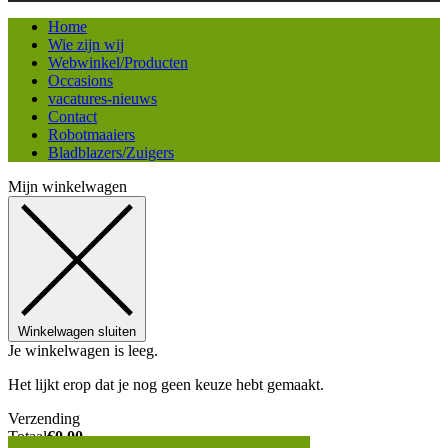
Home
Wie zijn wij
Webwinkel/Producten
Occasions
vacatures-nieuws
Contact
Robotmaaiers
Bladblazers/Zuigers
Mijn winkelwagen
Winkelwagen sluiten
Je winkelwagen is leeg.
Het lijkt erop dat je nog geen keuze hebt gemaakt.
Verzending
Totaal
€
0,00