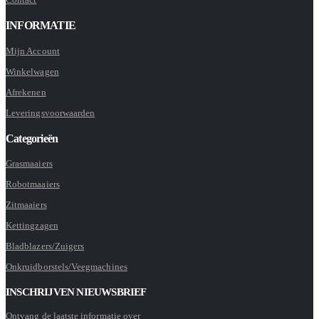
INFORMATIE
Mijn Account
Winkelwagen
Afrekenen
Leveringsvoorwaarden
Categorieën
Grasmaaiers
Robotmaaiers
Zitmaaiers
Kettingzagen
Bladblazers/Zuigers
Onkruidborstels/Veegmachines
INSCHRIJVEN NIEUWSBRIEF
Ontvang de laatste informatie over