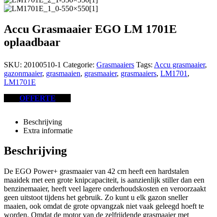
Accu Grasmaaier EGO LM 1701E
oplaadbaar
SKU:
20100510-1
Categorie:
Grasmaaiers
Tags:
Accu grasmaaier
,
gazonmaaier
,
grasmaaien
,
grasmaaier
,
grasmaaiers
,
LM1701
,
LM1701E
OFFERTE
Beschrijving
Extra informatie
Beschrijving
De EGO Power+ grasmaaier van 42 cm heeft een hardstalen
maaidek met een grote knipcapaciteit, is aanzienlijk stiller dan een
benzinemaaier, heeft veel lagere onderhoudskosten en veroorzaakt
geen uitstoot tijdens het gebruik. Zo kunt u elk gazon sneller
maaien, ook omdat de grote opvangzak niet vaak geleegd hoeft te
worden. Omdat de motor van de zelfrijdende grasmaaier met