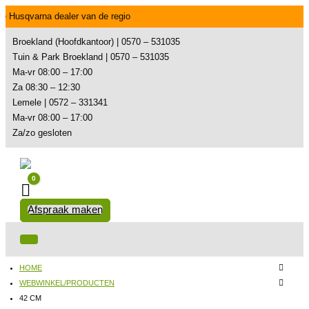
e Husqvarna dealer van de regio
Broekland (Hoofdkantoor) | 0570 – 531035
Tuin & Park Broekland | 0570 – 531035
Ma-vr 08:00 – 17:00
Za 08:30 – 12:30
Lemele | 0572 – 331341
Ma-vr 08:00 – 17:00
Za/zo gesloten
0
Winkelwagen
Afspraak maken
HOME
WEBWINKEL/PRODUCTEN
42 CM