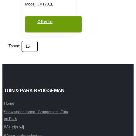
Model: LM1701E
Offerte
Tonen:
TUIN & PARK BRUGGEMAN
Home
Shows/opendagen - Bruggeman - Tuin
en Park
Wie zijn wij
Webwinkel/producten