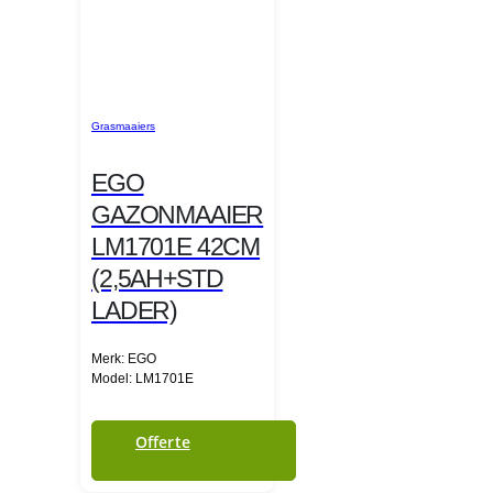
Grasmaaiers
EGO
GAZONMAAIER
LM1701E 42CM
(2,5AH+STD
LADER)
Merk: EGO
Model: LM1701E
Offerte