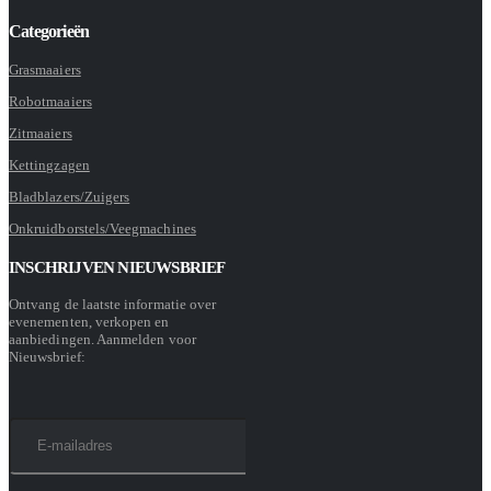
Categorieën
Grasmaaiers
Robotmaaiers
Zitmaaiers
Kettingzagen
Bladblazers/Zuigers
Onkruidborstels/Veegmachines
INSCHRIJVEN NIEUWSBRIEF
Ontvang de laatste informatie over
evenementen, verkopen en
aanbiedingen. Aanmelden voor
Nieuwsbrief: