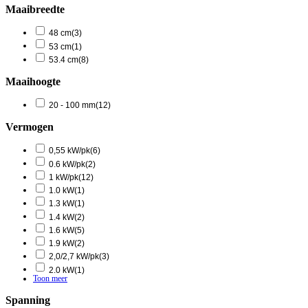
Maaibreedte
48 cm
(3)
53 cm
(1)
53.4 cm
(8)
Maaihoogte
20 - 100 mm
(12)
Vermogen
0,55 kW/pk
(6)
0.6 kW/pk
(2)
1 kW/pk
(12)
1.0 kW
(1)
1.3 kW
(1)
1.4 kW
(2)
1.6 kW
(5)
1.9 kW
(2)
2,0/2,7 kW/pk
(3)
2.0 kW
(1)
Toon meer
Spanning