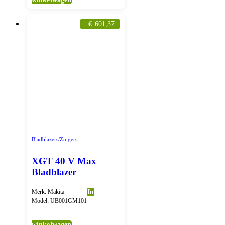
€
601,37
Bladblazers/Zuigers
XGT 40 V Max
Bladblazer
Merk: Makita
In
Model: UB001GM101
winkelwagen