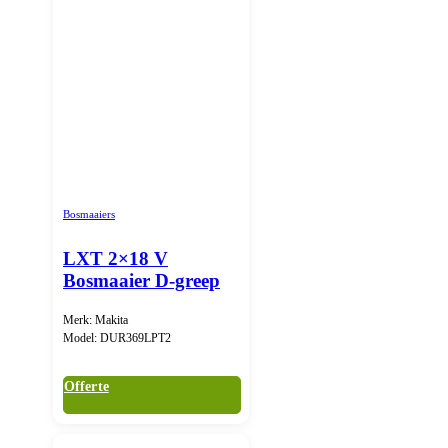
Bosmaaiers
LXT 2×18 V
Bosmaaier D-greep
Merk: Makita
Model: DUR369LPT2
Offerte