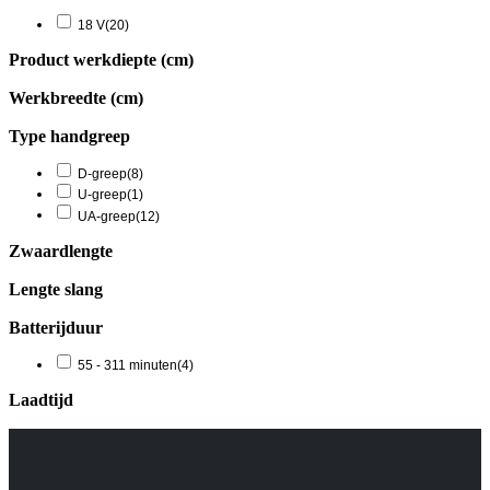
18 V
(20)
Product werkdiepte (cm)
Werkbreedte (cm)
Type handgreep
D-greep
(8)
U-greep
(1)
UA-greep
(12)
Zwaardlengte
Lengte slang
Batterijduur
55 - 311 minuten
(4)
Laadtijd