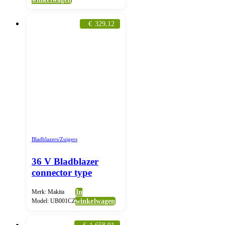
€
329,12
Bladblazers/Zuigers
36 V Bladblazer
connector type
Merk: Makita
In
Model: UB001CZ
winkelwagen