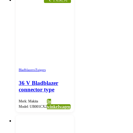
€
1.658,91
Bladblazers/Zuigers
36 V Bladblazer
connector type
Merk: Makita
In
Model: UB001CX2
winkelwagen