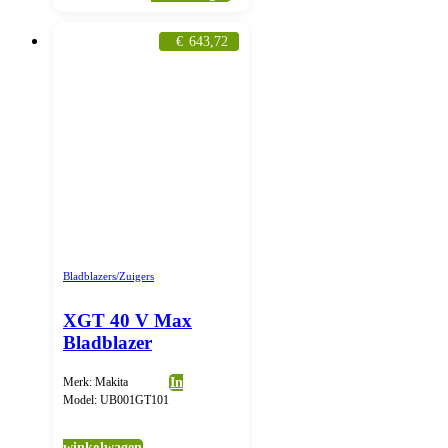
€
643,72
Bladblazers/Zuigers
XGT 40 V Max
Bladblazer
Merk: Makita
In
Model: UB001GT101
winkelwagen