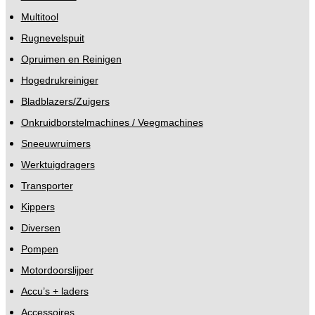
Multitool
Rugnevelspuit
Opruimen en Reinigen
Hogedrukreiniger
Bladblazers/Zuigers
Onkruidborstelmachines / Veegmachines
Sneeuwruimers
Werktuigdragers
Transporter
Kippers
Diversen
Pompen
Motordoorslijper
Accu’s + laders
Accessoires