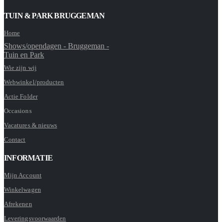
TUIN & PARK BRUGGEMAN
Home
Shows/opendagen - Bruggeman -
Tuin en Park
Wie zijn wij
Webwinkel/producten
Actie Folder
Occasions
Vacatures & nieuws
Contact
INFORMATIE
Mijn Account
Winkelwagen
Afrekenen
Leveringsvoorwaarden