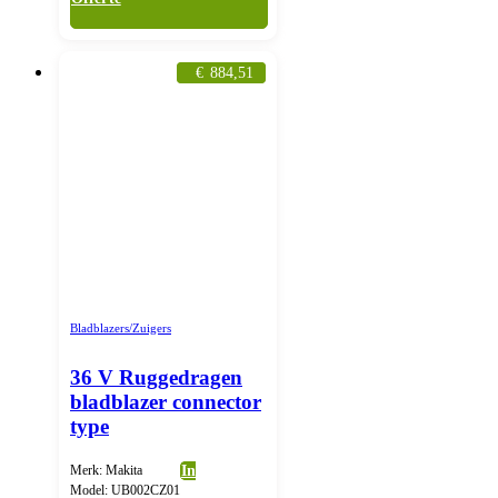
€
884,51
Bladblazers/Zuigers
36 V Ruggedragen
bladblazer connector
type
Merk: Makita
In
Model: UB002CZ01