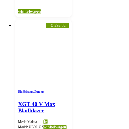
winkelwagen
€
292,82
Bladblazers/Zuigers
XGT 40 V Max
Bladblazer
Merk: Makita
In
Model: UB001GZ
winkelwagen