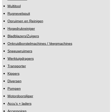
Multitool
Rugnevelspuit
Opruimen en Reinigen
Hogedrukreiniger
Bladblazers/Zuigers
Onkruidborstelmachines / Veegmachines
Sneeuwruimers
Werktuigdragers
Transporter
Kippers
Diversen
Pompen
Motordoorslijper
Accu’s + laders
Accessoires