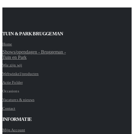
TUIN & PARK BRUGGEMAN
Home
Shows/opendagen - Bruggeman -
Tuin en Park
Wie zijn wij
Webwinkel/producten
Actie Folder
Occasions
Vacatures & nieuws
Contact
INFORMATIE
Mijn Account