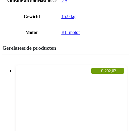
Vibratie ah onbelast m/s2
2.5
Gewicht
15.9 kg
Motor
BL-motor
Gerelateerde producten
€
292,82