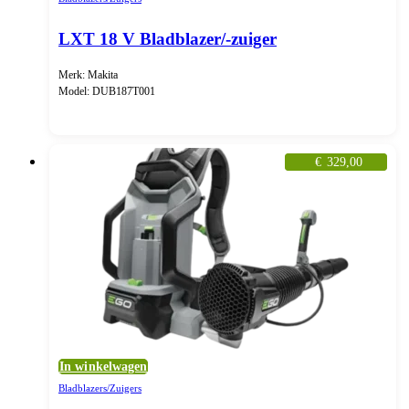
LXT 18 V Bladblazer/-zuiger
Merk: Makita
Model: DUB187T001
€
329,00
In winkelwagen
Bladblazers/Zuigers