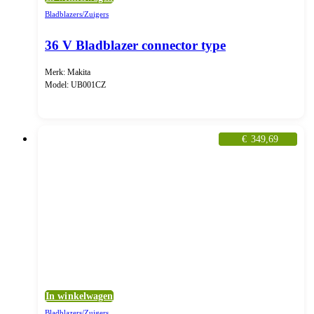
Bladblazers/Zuigers
36 V Bladblazer connector type
Merk: Makita
Model: UB001CZ
€
349,69
In winkelwagen
Bladblazers/Zuigers