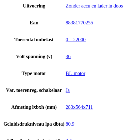
Uitvoering
Zonder accu en lader in doos
Ean
88381770255
Toerental onbelast
0 – 22000
Volt spanning (v)
36
Type motor
BL-motor
Var. toerenreg. schakelaar
Ja
Afmeting lxbxh (mm)
283x564x711
Geluidsdrukniveau lpa db(a)
80.9