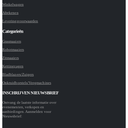
Winkelwagen
Afrekenen
Leveringsvoorwaarden
Categorieën
Grasmaaiers
Robotmaaiers
Zitmaaiers
Kettingzagen
Bladblazers/Zuigers
Onkruidborstels/Veegmachines
INSCHRIJVEN NIEUWSBRIEF
Ontvang de laatste informatie over
evenementen, verkopen en
aanbiedingen. Aanmelden voor
Nieuwsbrief: