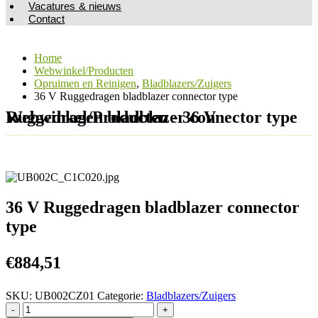
Vacatures & nieuws
Contact
Home
Webwinkel/Producten
Opruimen en Reinigen
,
Bladblazers/Zuigers
36 V Ruggedragen bladblazer connector type
Webwinkel/Producten - 36 V Ruggedragen bladblazer connector type
36 V Ruggedragen bladblazer connector
type
€
884,51
SKU:
UB002CZ01
Categorie:
Bladblazers/Zuigers
-
+