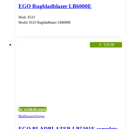
EGO Rugbladblazer LB6000E
Merk: EGO
Model: EGO Rugbladblazer LB6000E
€
329,00
In winkelwagen
Bladblazers/Zuigers
EGO BLADBLAZER LB5301E complete