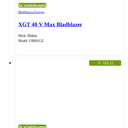
In winkelwagen
Bladblazers/Zuigers
XGT 40 V Max Bladblazer
Merk: Makita
Model: UB001GZ
€
329,12
In winkelwagen