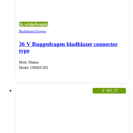
In winkelwagen
Bladblazers/Zuigers
36 V Ruggedragen bladblazer connector
type
Merk: Makita
Model: UB002CZ01
€
601,37