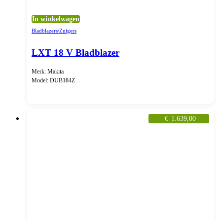
In winkelwagen
Bladblazers/Zuigers
LXT 18 V Bladblazer
Merk: Makita
Model: DUB184Z
€
1.639,00