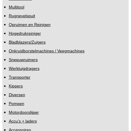
Multitool
Rugnevelspuit
Opruimen en Reinigen
Hogedrukreiniger
Bladblazers/Zuigers
Onkruidborstelmachines / Veegmachines
Sneeuwruimers
Werktuigdragers
Transporter
Kippers
Diversen
Pompen
Motordoorslijper
Accu’s + laders
Accessoires