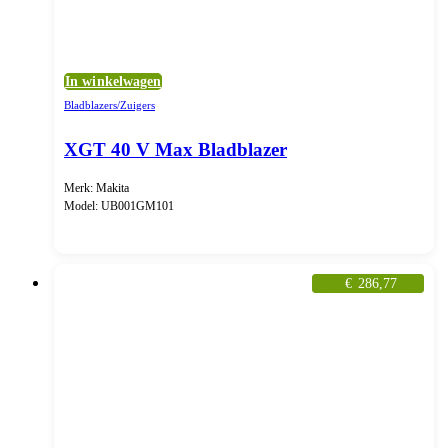
In winkelwagen
Bladblazers/Zuigers
XGT 40 V Max Bladblazer
Merk: Makita
Model: UB001GM101
€
286,77