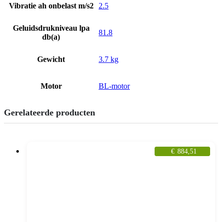
Vibratie ah onbelast m/s2
2.5
Geluidsdrukniveau lpa
81.8
db(a)
Gewicht
3.7 kg
Motor
BL-motor
Gerelateerde producten
€
884,51