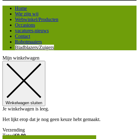
Home
Wie zijn wij
Webwinkel/Producten
Occasions
vacatures-nieuws
Contact
Robotmaaiers
Bladblazers/Zuigers
Mijn winkelwagen
Winkelwagen sluiten
Je winkelwagen is leeg.
Het lijkt erop dat je nog geen keuze hebt gemaakt.
Verzending
Totaal
€
0,00