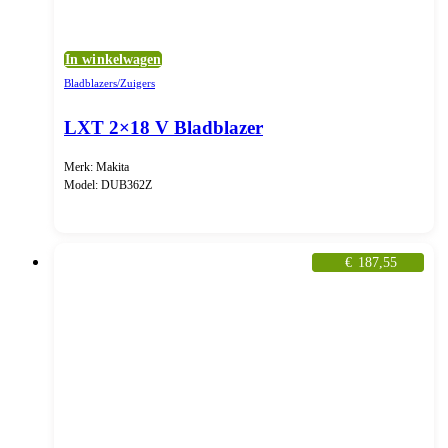
In winkelwagen
Bladblazers/Zuigers
LXT 2×18 V Bladblazer
Merk: Makita
Model: DUB362Z
€
187,55