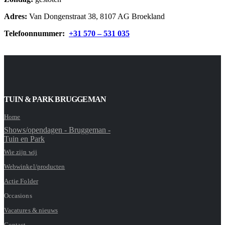
Adres:
Van Dongenstraat 38, 8107 AG Broekland
Telefoonnummer:
+31 570 – 531 035
TUIN & PARK BRUGGEMAN
Home
Shows/opendagen - Bruggeman -
Tuin en Park
Wie zijn wij
Webwinkel/producten
Actie Folder
Occasions
Vacatures & nieuws
Contact