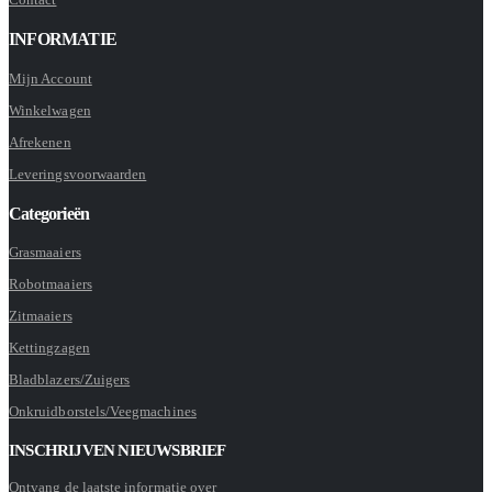
INFORMATIE
Mijn Account
Winkelwagen
Afrekenen
Leveringsvoorwaarden
Categorieën
Grasmaaiers
Robotmaaiers
Zitmaaiers
Kettingzagen
Bladblazers/Zuigers
Onkruidborstels/Veegmachines
INSCHRIJVEN NIEUWSBRIEF
Ontvang de laatste informatie over