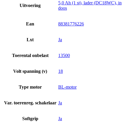
5,0 Ah (1 st), lader (DC18WC), in
Uitvoering
doos
Ean
88381776226
Lxt
Ja
Toerental onbelast
13500
Volt spanning (v)
18
Type motor
BL-motor
Var. toerenreg. schakelaar
Ja
Softgrip
Ja