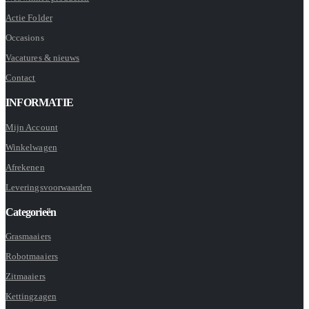
Actie Folder
Occasions
Vacatures & nieuws
Contact
INFORMATIE
Mijn Account
Winkelwagen
Afrekenen
Leveringsvoorwaarden
Categorieën
Grasmaaiers
Robotmaaiers
Zitmaaiers
Kettingzagen