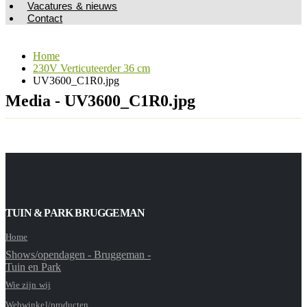
Vacatures & nieuws
Contact
Home
230V Verticuteerder 36 cm
UV3600_C1R0.jpg
Media - UV3600_C1R0.jpg
TUIN & PARK BRUGGEMAN
Home
Shows/opendagen - Bruggeman -
Tuin en Park
Wie zijn wij
Webwinkel/producten