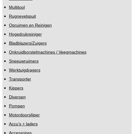
Multitool
Rugnevelspuit
Opruimen en Reinigen
Hogedrukreiniger
Bladblazers/Zuigers
Onkruidborstelmachines / Veegmachines
Sneeuwruimers
Werktuigdragers
Transporter
Kippers
Diversen
Pompen
Motordoorslijper
Accu’s + laders
Accessoires