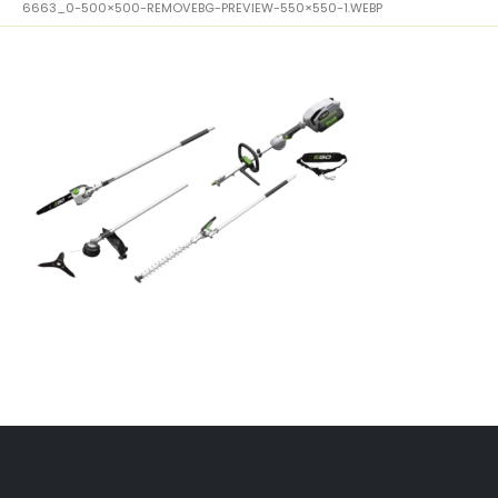
6663_0-500×500-REMOVEBG-PREVIEW-550×550-1.WEBP