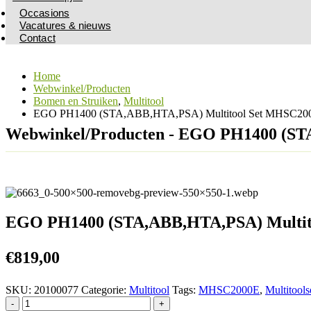
Occasions
Vacatures & nieuws
Contact
Home
Webwinkel/Producten
Bomen en Struiken
,
Multitool
EGO PH1400 (STA,ABB,HTA,PSA) Multitool Set MHSC20
Webwinkel/Producten - EGO PH1400 (ST
EGO PH1400 (STA,ABB,HTA,PSA) Multit
€
819,00
SKU:
20100077
Categorie:
Multitool
Tags:
MHSC2000E
,
Multitools
-
+