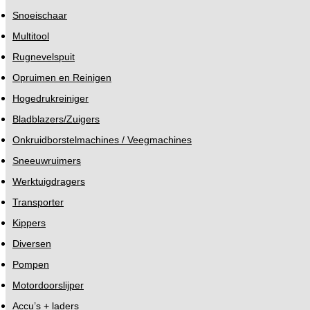
Snoeischaar
Multitool
Rugnevelspuit
Opruimen en Reinigen
Hogedrukreiniger
Bladblazers/Zuigers
Onkruidborstelmachines / Veegmachines
Sneeuwruimers
Werktuigdragers
Transporter
Kippers
Diversen
Pompen
Motordoorslijper
Accu’s + laders