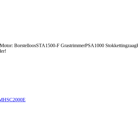
eMotor: BorstelloosSTA1500-F GrastrimmerPSA1000 Stokkettingz
er!
t MHSC2000E