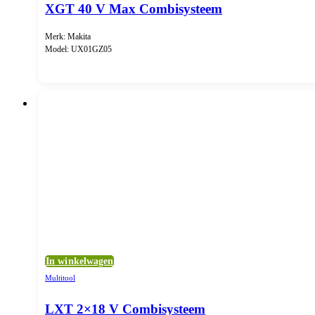
XGT 40 V Max Combisysteem
Merk: Makita
Model: UX01GZ05
In winkelwagen
Multitool
LXT 2×18 V Combisysteem