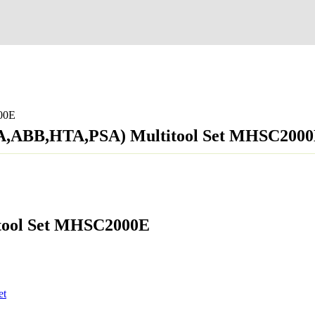
00E
A,ABB,HTA,PSA) Multitool Set MHSC200
ool Set MHSC2000E
et