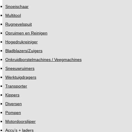
Snoeischaar
Multitool
Rugnevelspuit
Opruimen en Reinigen
Hogedrukreiniger
Bladblazers/Zuigers
Onkruidborstelmachines / Veegmachines
Sneeuwruimers
Werktuigdragers
Transporter
Kippers
Diversen
Pompen
Motordoorslijper
Accu’s + laders