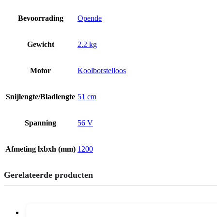
Bevoorrading
Opende
Gewicht
2.2 kg
Motor
Koolborstelloos
Snijlengte/Bladlengte
51 cm
Spanning
56 V
Afmeting lxbxh (mm)
1200
Gerelateerde producten