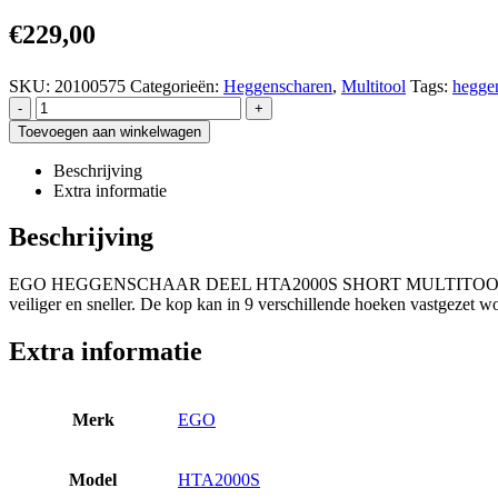
€
229,00
SKU:
20100575
Categorieën:
Heggenscharen
,
Multitool
Tags:
hegge
-
+
Toevoegen aan winkelwagen
Beschrijving
Extra informatie
Beschrijving
EGO HEGGENSCHAAR DEEL HTA2000S SHORT MULTITOOL 120 cm De st
veiliger en sneller. De kop kan in 9 verschillende hoeken vastgezet 
Extra informatie
Merk
EGO
Model
HTA2000S