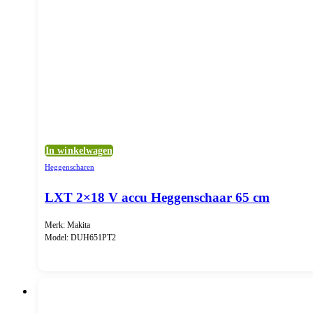
In winkelwagen
Heggenscharen
LXT 2×18 V accu Heggenschaar 65 cm
Merk: Makita
Model: DUH651PT2