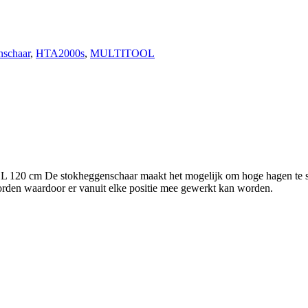
nschaar
,
HTA2000s
,
MULTITOOL
okheggenschaar maakt het mogelijk om hoge hagen te snoeien z
worden waardoor er vanuit elke positie mee gewerkt kan worden.