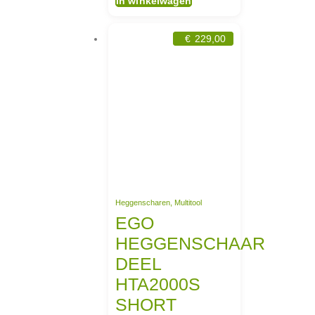
In winkelwagen
€
229,00
Heggenscharen
,
Multitool
EGO
HEGGENSCHAAR
DEEL
HTA2000S
SHORT