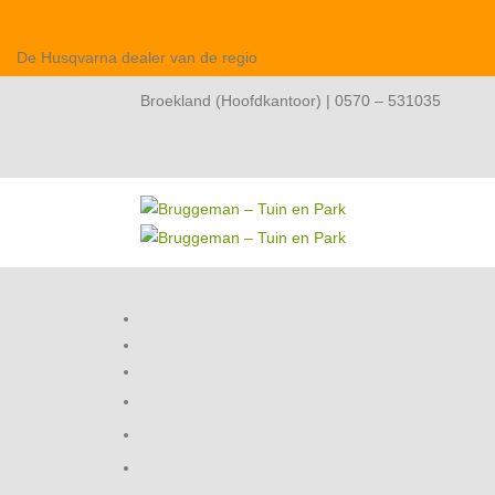
De Husqvarna dealer van de regio
Broekland (Hoofdkantoor) | 0570 – 531035