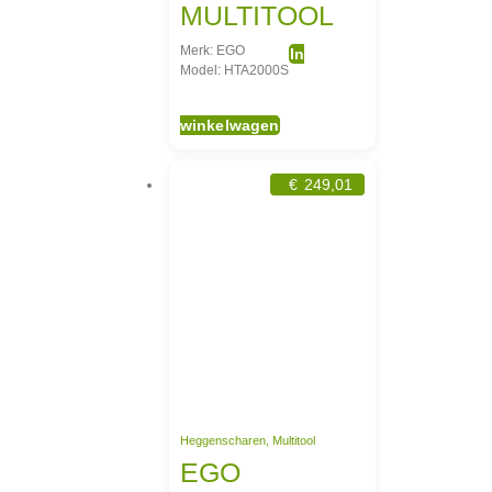
MULTITOOL
Merk: EGO
In
Model: HTA2000S
winkelwagen
€
249,01
Heggenscharen
,
Multitool
EGO