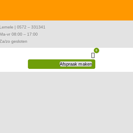
Lemele | 0572 – 331341
Ma-vr 08:00 – 17:00
Za/zo gesloten
0
Winkelwagen
Afspraak maken