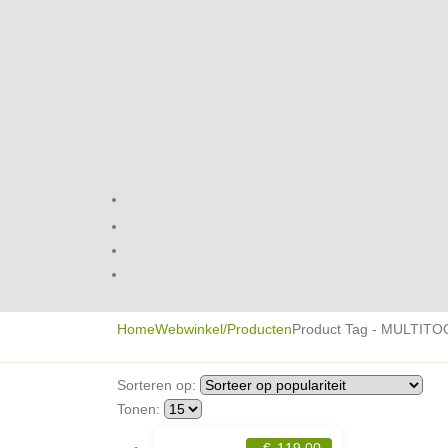
Home
Webwinkel/Producten
Product Tag -
MULTITO
Sorteren op:
Tonen:
€
119,00