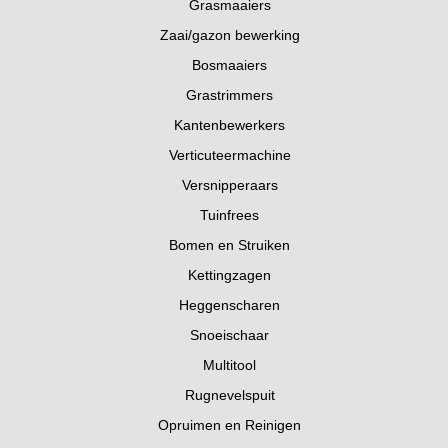
Grasmaaiers
Zaai/gazon bewerking
Bosmaaiers
Grastrimmers
Kantenbewerkers
Verticuteermachine
Versnipperaars
Tuinfrees
Bomen en Struiken
Kettingzagen
Heggenscharen
Snoeischaar
Multitool
Rugnevelspuit
Opruimen en Reinigen