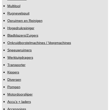
Multitool
Rugnevelspuit
Opruimen en Reinigen
Hogedrukreiniger
Bladblazers/Zuigers
Onkruidborstelmachines / Veegmachines
Sneeuwruimers
Werktuigdragers
Transporter
Kippers
Diversen
Pompen
Motordoorslijper
Accu’s + laders
Accessoires