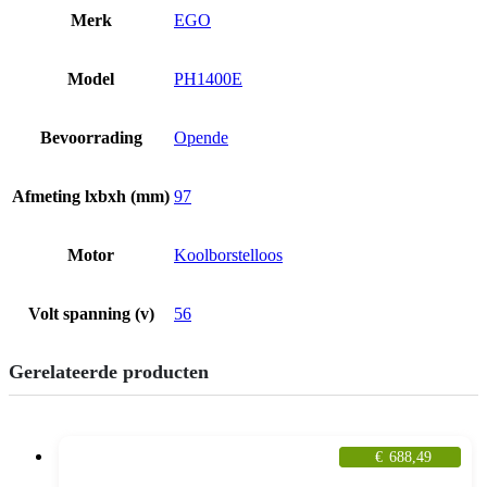
Merk
EGO
Model
PH1400E
Bevoorrading
Opende
Afmeting lxbxh (mm)
97
Motor
Koolborstelloos
Volt spanning (v)
56
Gerelateerde producten
€
688,49