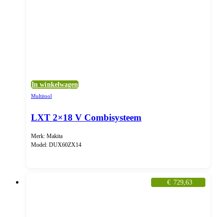
In winkelwagen
Multitool
LXT 2×18 V Combisysteem
Merk: Makita
Model: DUX60ZX14
€
729,63