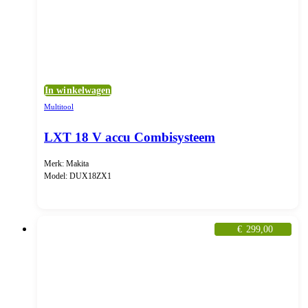
In winkelwagen
Multitool
LXT 18 V accu Combisysteem
Merk: Makita
Model: DUX18ZX1
€
299,00