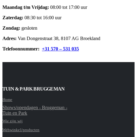
Maandag t/m Vrijdag:
08:00 tot 17:00 uur
Zaterdag:
08:30 tot 16:00 uur
Zondag:
gesloten
Adres:
Van Dongenstraat 38, 8107 AG Broekland
Telefoonnummer:
+31 570 – 531 035
TUIN & PARK BRUGGEMAN
Home
Shows/opendagen - Bruggeman -
Tuin en Park
Wie zijn wij
Webwinkel/producten