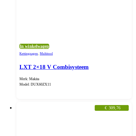
In winkelwagen
Kettingzagen
,
Multitool
LXT 2×18 V Combisysteem
Merk: Makita
Model: DUX60ZX11
€
309,76