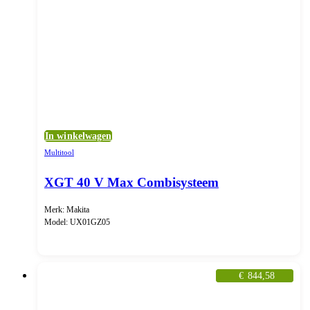
In winkelwagen
Multitool
XGT 40 V Max Combisysteem
Merk: Makita
Model: UX01GZ05
€
844,58