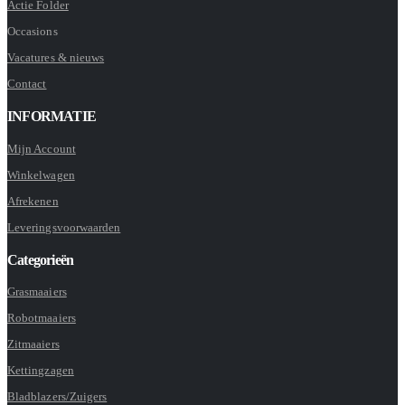
Actie Folder
Occasions
Vacatures & nieuws
Contact
INFORMATIE
Mijn Account
Winkelwagen
Afrekenen
Leveringsvoorwaarden
Categorieën
Grasmaaiers
Robotmaaiers
Zitmaaiers
Kettingzagen
Bladblazers/Zuigers