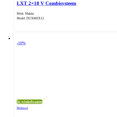
LXT 2×18 V Combisysteem
Merk: Makita
Model: DUX60ZX12
-10%
In winkelwagen
Multitool