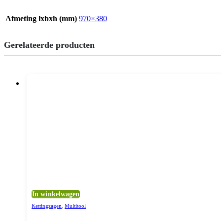
Afmeting lxbxh (mm)
970×380
Gerelateerde producten
In winkelwagen
Kettingzagen
,
Multitool