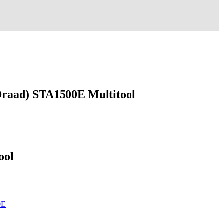
raad) STA1500E Multitool
ool
0E