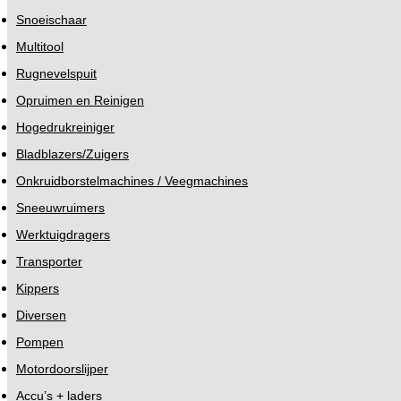
Snoeischaar
Multitool
Rugnevelspuit
Opruimen en Reinigen
Hogedrukreiniger
Bladblazers/Zuigers
Onkruidborstelmachines / Veegmachines
Sneeuwruimers
Werktuigdragers
Transporter
Kippers
Diversen
Pompen
Motordoorslijper
Accu’s + laders