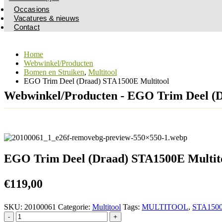
Occasions
Vacatures & nieuws
Contact
Home
Webwinkel/Producten
Bomen en Struiken
,
Multitool
EGO Trim Deel (Draad) STA1500E Multitool
Webwinkel/Producten - EGO Trim Deel (D
EGO Trim Deel (Draad) STA1500E Multit
€
119,00
SKU:
20100061
Categorie:
Multitool
Tags:
MULTITOOL
,
STA150
-
+