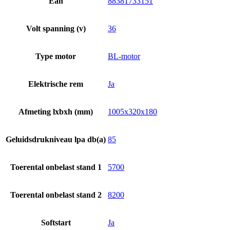
Ean
88381733151
Volt spanning (v)
36
Type motor
BL-motor
Elektrische rem
Ja
Afmeting lxbxh (mm)
1005x320x180
Geluidsdrukniveau lpa db(a)
85
Toerental onbelast stand 1
5700
Toerental onbelast stand 2
8200
Softstart
Ja