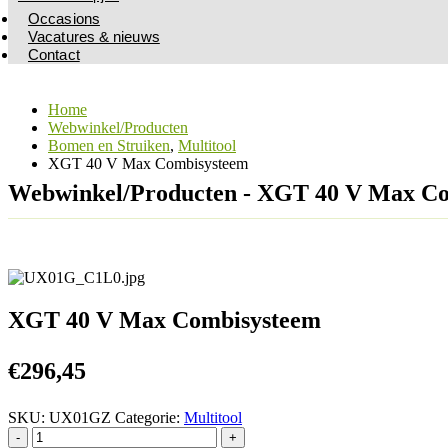
Occasions
Vacatures & nieuws
Contact
Home
Webwinkel/Producten
Bomen en Struiken
,
Multitool
XGT 40 V Max Combisysteem
Webwinkel/Producten - XGT 40 V Max C
XGT 40 V Max Combisysteem
€
296,45
SKU:
UX01GZ
Categorie:
Multitool
-
+