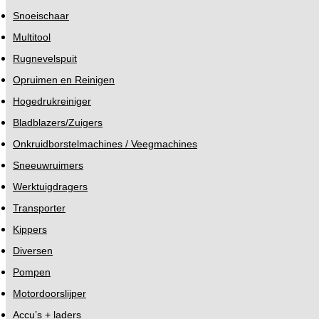
Snoeischaar
Multitool
Rugnevelspuit
Opruimen en Reinigen
Hogedrukreiniger
Bladblazers/Zuigers
Onkruidborstelmachines / Veegmachines
Sneeuwruimers
Werktuigdragers
Transporter
Kippers
Diversen
Pompen
Motordoorslijper
Accu’s + laders