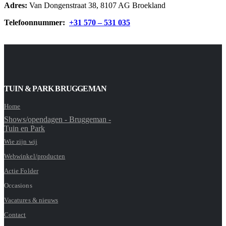
Adres:
Van Dongenstraat 38, 8107 AG Broekland
Telefoonnummer:
+31 570 – 531 035
TUIN & PARK BRUGGEMAN
Home
Shows/opendagen - Bruggeman -
Tuin en Park
Wie zijn wij
Webwinkel/producten
Actie Folder
Occasions
Vacatures & nieuws
Contact