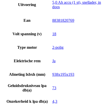
5,0 Ah accu (1 st), snellader, in
Uitvoering
doos
Ean
88381820769
Volt spanning (v)
18
Type motor
2-polig
Elektrische rem
Ja
Afmeting lxbxh (mm)
938x195x193
Geluidsdrukniveau lpa
73
db(a)
Onzekerheid k lpa db(a)
4,3