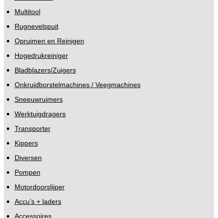
Multitool
Rugnevelspuit
Opruimen en Reinigen
Hogedrukreiniger
Bladblazers/Zuigers
Onkruidborstelmachines / Veegmachines
Sneeuwruimers
Werktuigdragers
Transporter
Kippers
Diversen
Pompen
Motordoorslijper
Accu’s + laders
Accessoires