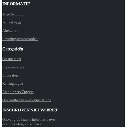
INFORMATIE
Mijn Account
Winkelwagen
Afrekenen
Leveringsvoorwaarden
Categorieën
Grasmaaiers
Robotmaaiers
Zitmaaiers
Kettingzagen
Bladblazers/Zuigers
Onkruidborstels/Veegmachines
INSCHRIJVEN NIEUWSBRIEF
Ontvang de laatste informatie over
evenementen, verkopen en