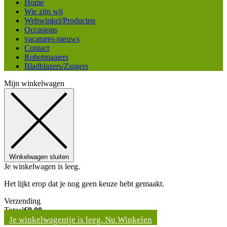
Home
Wie zijn wij
Webwinkel/Producten
Occasions
vacatures-nieuws
Contact
Robotmaaiers
Bladblazers/Zuigers
Mijn winkelwagen
Winkelwagen sluiten
Je winkelwagen is leeg.
Het lijkt erop dat je nog geen keuze hebt gemaakt.
Verzending
Totaal
€
0,00
Je winkelwagentje is leeg. Nu Winkelen