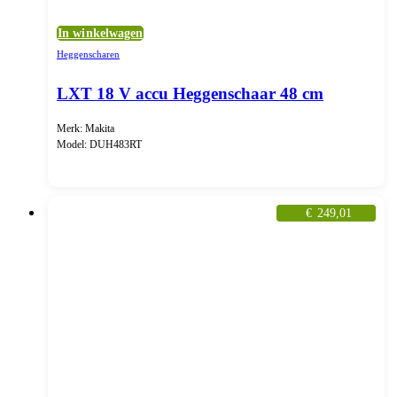
In winkelwagen
Heggenscharen
LXT 18 V accu Heggenschaar 48 cm
Merk: Makita
Model: DUH483RT
€
249,01