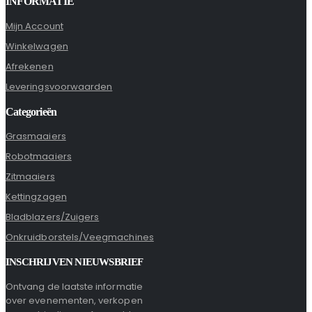
INFORMATIE
Mijn Account
Winkelwagen
Afrekenen
Leveringsvoorwaarden
Categorieën
Grasmaaiers
Robotmaaiers
Zitmaaiers
Kettingzagen
Bladblazers/Zuigers
Onkruidborstels/Veegmachines
INSCHRIJVEN NIEUWSBRIEF
Ontvang de laatste informatie
over evenementen, verkopen