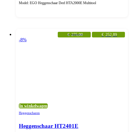
Model: EGO Heggenschaar Deel HTA2000E Multitool
€
275,00
€
252,89
-8%
In winkelwagen
Heggenscharen
Heggenschaar HT2401E