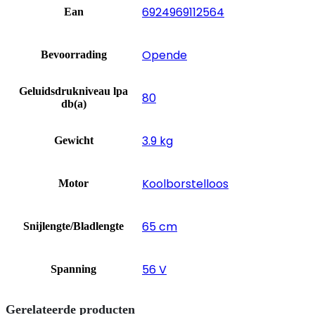
6924969112564
Ean
Opende
Bevoorrading
Geluidsdrukniveau lpa
80
db(a)
3.9 kg
Gewicht
Koolborstelloos
Motor
65 cm
Snijlengte/Bladlengte
56 V
Spanning
Gerelateerde producten