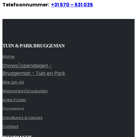
Telefoonnummer:
+31 570 – 531 035
TUIN & PARK BRUGGEMAN
Home
Shows/opendagen -
Bruggeman - Tuin en Park
Wie zijn wij
Webwinkel/producten
Actie Folder
Occasions
Vacatures & nieuws
Contact