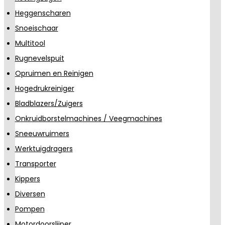
Heggenscharen
Snoeischaar
Multitool
Rugnevelspuit
Opruimen en Reinigen
Hogedrukreiniger
Bladblazers/Zuigers
Onkruidborstelmachines / Veegmachines
Sneeuwruimers
Werktuigdragers
Transporter
Kippers
Diversen
Pompen
Motordoorslijper