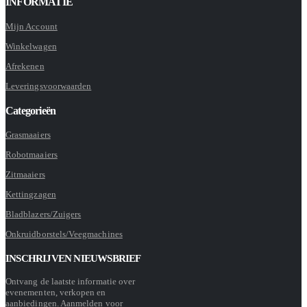
INFORMATIE
Mijn Account
Winkelwagen
Afrekenen
Leveringsvoorwaarden
Categorieën
Grasmaaiers
Robotmaaiers
Zitmaaiers
Kettingzagen
Bladblazers/Zuigers
Onkruidborstels/Veegmachines
INSCHRIJVEN NIEUWSBRIEF
Ontvang de laatste informatie over
evenementen, verkopen en
aanbiedingen. Aanmelden voor