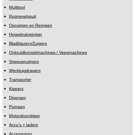
Multitool
Rugnevelspuit
Opruimen en Reinigen
Hogedrukreiniger
Bladblazers/Zuigers
Onkruidborstelmachines / Veegmachines
Sneeuwruimers
Werktuigdragers
Transporter
Kippers
Diversen
Pompen
Motordoorslijper
Accu’s + laders
Accessoires