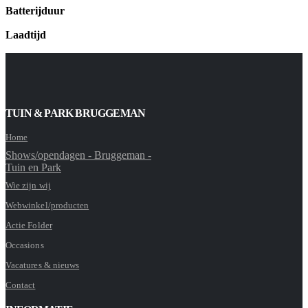
Batterijduur
Laadtijd
TUIN & PARK BRUGGEMAN
Home
Shows/opendagen - Bruggeman -
Tuin en Park
Wie zijn wij
Webwinkel/producten
Actie Folder
Occasions
Vacatures & nieuws
Contact