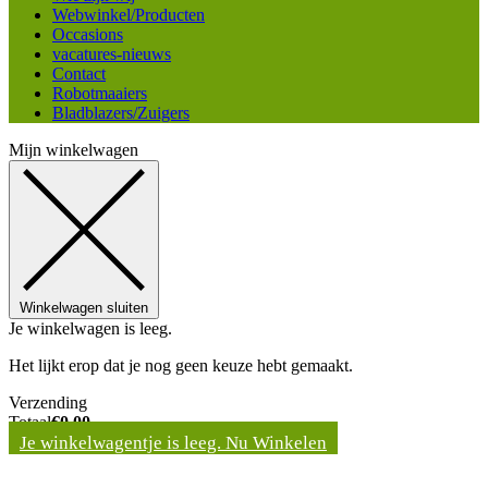
Webwinkel/Producten
Occasions
vacatures-nieuws
Contact
Robotmaaiers
Bladblazers/Zuigers
Mijn winkelwagen
Winkelwagen sluiten
Je winkelwagen is leeg.
Het lijkt erop dat je nog geen keuze hebt gemaakt.
Verzending
Totaal
€
0,00
Je winkelwagentje is leeg. Nu Winkelen