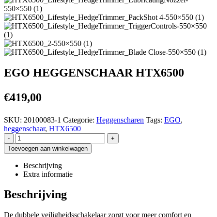
EGO HEGGENSCHAAR HTX6500
€
419,00
SKU:
20100083-1
Categorie:
Heggenscharen
Tags:
EGO
,
heggenschaar
,
HTX6500
-
+
Toevoegen aan winkelwagen
Beschrijving
Extra informatie
Beschrijving
De dubbele veiligheidsschakelaar zorgt voor meer comfort en