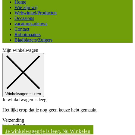
Home
Wie zijn wij
Webwinkel/Producten
Occasions
vacatures-nieuws
Contact
Robotmaaiers
Bladblazers/Zuigers
Mijn winkelwagen
Winkelwagen sluiten
Je winkelwagen is leeg.
Het lijkt erop dat je nog geen keuze hebt gemaakt.
Verzending
Totaal
€
0,00
Je winkelwagentje is leeg. Nu Winkelen