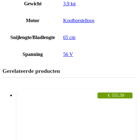
Gewicht
3.9 kg
Motor
Koolborstelloos
Snijlengte/Bladlengte
65 cm
Spanning
56 V
Gerelateerde producten
€
555,39