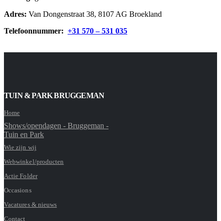
Adres:
Van Dongenstraat 38, 8107 AG Broekland
Telefoonnummer:
+31 570 – 531 035
TUIN & PARK BRUGGEMAN
Home
Shows/opendagen - Bruggeman -
Tuin en Park
Wie zijn wij
Webwinkel/producten
Actie Folder
Occasions
Vacatures & nieuws
Contact