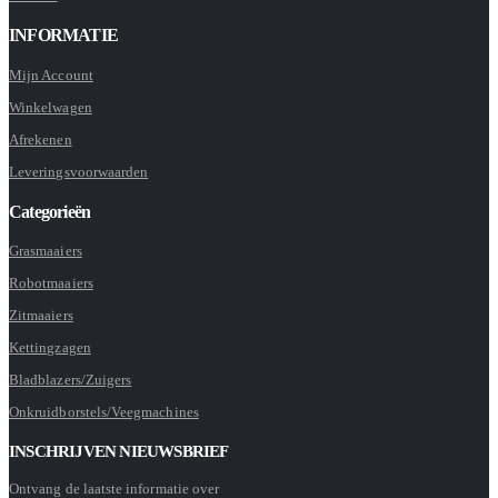
INFORMATIE
Mijn Account
Winkelwagen
Afrekenen
Leveringsvoorwaarden
Categorieën
Grasmaaiers
Robotmaaiers
Zitmaaiers
Kettingzagen
Bladblazers/Zuigers
Onkruidborstels/Veegmachines
INSCHRIJVEN NIEUWSBRIEF
Ontvang de laatste informatie over