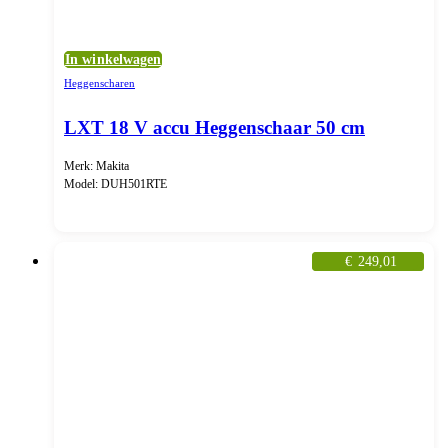
In winkelwagen
Heggenscharen
LXT 18 V accu Heggenschaar 50 cm
Merk: Makita
Model: DUH501RTE
€
249,01