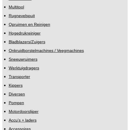
Multitool
Rugnevelspuit
Opruimen en Reinigen
Hogedrukreiniger
Bladblazers/Zuigers
Onkruidborstelmachines / Veegmachines
Sneeuwruimers
Werktuigdragers
Transporter
Kippers
Diversen
Pompen
Motordoorslijper
Accu’s + laders
Accessoires