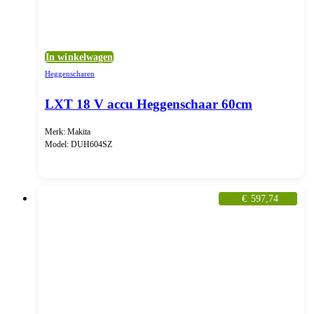
In winkelwagen
Heggenscharen
LXT 18 V accu Heggenschaar 60cm
Merk: Makita
Model: DUH604SZ
€
597,74