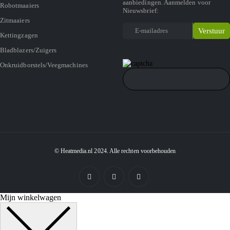
aanbiedingen. Aanmelden voor
Robotmaaiers
Nieuwsbrief:
Zitmaaiers
Kettingzagen
Bladblazers/Zuigers
Onkruidborstels/Veegmachines
© Heatmedia.nl 2024. Alle rechten voorbehouden
Mijn winkelwagen