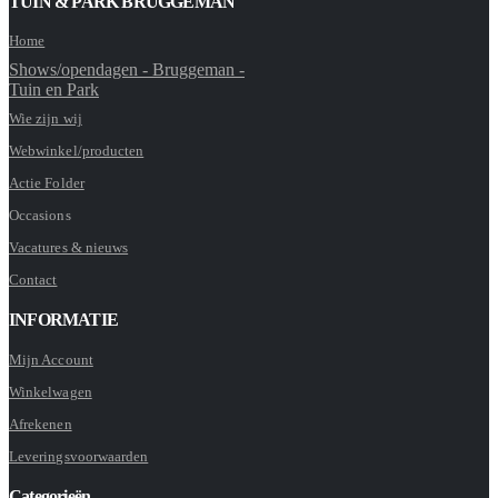
TUIN & PARK BRUGGEMAN
Home
Shows/opendagen - Bruggeman -
Tuin en Park
Wie zijn wij
Webwinkel/producten
Actie Folder
Occasions
Vacatures & nieuws
Contact
INFORMATIE
Mijn Account
Winkelwagen
Afrekenen
Leveringsvoorwaarden
Categorieën