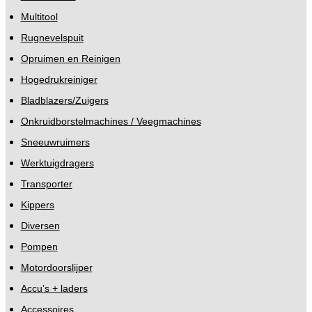
Multitool
Rugnevelspuit
Opruimen en Reinigen
Hogedrukreiniger
Bladblazers/Zuigers
Onkruidborstelmachines / Veegmachines
Sneeuwruimers
Werktuigdragers
Transporter
Kippers
Diversen
Pompen
Motordoorslijper
Accu’s + laders
Accessoires