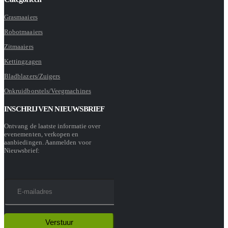
Grasmaaiers
Robotmaaiers
Zitmaaiers
Kettingzagen
Bladblazers/Zuigers
Onkruidborstels/Veegmachines
INSCHRIJVEN NIEUWSBRIEF
Ontvang de laatste informatie over
evenementen, verkopen en
aanbiedingen. Aanmelden voor
Nieuwsbrief: