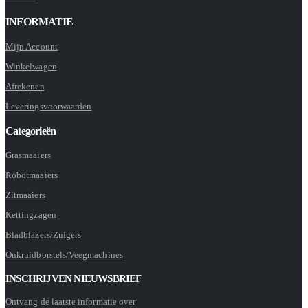
INFORMATIE
Mijn Account
Winkelwagen
Afrekenen
Leveringsvoorwaarden
Categorieën
Grasmaaiers
Robotmaaiers
Zitmaaiers
Kettingzagen
Bladblazers/Zuigers
Onkruidborstels/Veegmachines
INSCHRIJVEN NIEUWSBRIEF
Ontvang de laatste informatie over