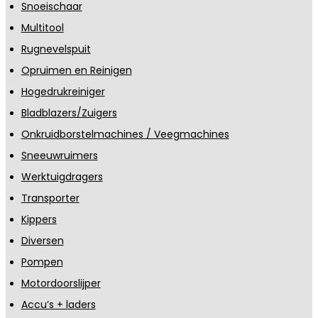
Snoeischaar
Multitool
Rugnevelspuit
Opruimen en Reinigen
Hogedrukreiniger
Bladblazers/Zuigers
Onkruidborstelmachines / Veegmachines
Sneeuwruimers
Werktuigdragers
Transporter
Kippers
Diversen
Pompen
Motordoorslijper
Accu’s + laders