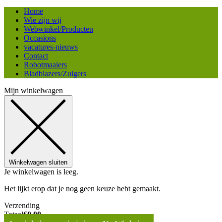
Home
Wie zijn wij
Webwinkel/Producten
Occasions
vacatures-nieuws
Contact
Robotmaaiers
Bladblazers/Zuigers
Mijn winkelwagen
Winkelwagen sluiten
Je winkelwagen is leeg.
Het lijkt erop dat je nog geen keuze hebt gemaakt.
Verzending
Totaal
€
0,00