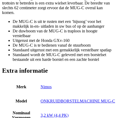
trottoirs te betreden is een extra wielset leverbaar. De breedte van
slechts 62 centimeter zorgt ervoor dat de MUG-C overal kan
komen.
De MUG-C is uit te rusten met een ‘hijsoog’ voor het
makkelijk in-en- uitladen in uw bus of op de aanhanger
De duwboom van de MUG-C is traploos in hoogte
verstelbaar
Uitgerust met de Honda GXv-160
De MUG-C is te bedienen vanaf de stuurboom
Standaard uitgerust met een gemakkelijk verstelbare spatlap
Standaard wordt de MUG-C geleverd met een borstelset
bestaande uit een harde borstel en een zachte borstel
Extra informatie
Merk
Nimos
Model
ONKRUIDBORSTELMACHINE MUG-C
Nominaal
3,2 kW (4,4 PK)
Vermogen