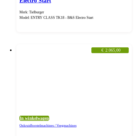
Electro Start
Merk: Tielburger
Model: ENTRY CLASS TK18 - B&S Electro Start
€
2.065,00
In winkelwagen
Onkruidborstelmachines / Veegmachines