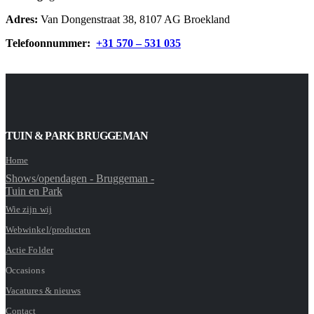
Adres:
Van Dongenstraat 38, 8107 AG Broekland
Telefoonnummer:
+31 570 – 531 035
TUIN & PARK BRUGGEMAN
Home
Shows/opendagen - Bruggeman -
Tuin en Park
Wie zijn wij
Webwinkel/producten
Actie Folder
Occasions
Vacatures & nieuws
Contact