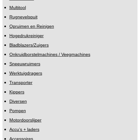
Multitool
Rugnevelspuit
Opruimen en Reinigen
Hogedrukreiniger
Bladblazers/Zuigers
Onkruidborstelmachines / Veegmachines
Sneeuwruimers
Werktuigdragers
Transporter
Kippers
Diversen
Pompen
Motordoorslijper
Accu’s + laders
Accessoires