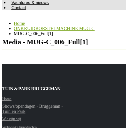
Vacatures & nieuws
Contact
Home
ONKRUIDBORSTELMACHINE MUG-C
MUG-C_006_Full[1]
Media - MUG-C_006_Full[1]
TUIN & PARK BRUGGEMAN
Home
Shows/opendagen - Bruggeman -
Tuin en Park
Wie zijn wij
Webwinkel/producten