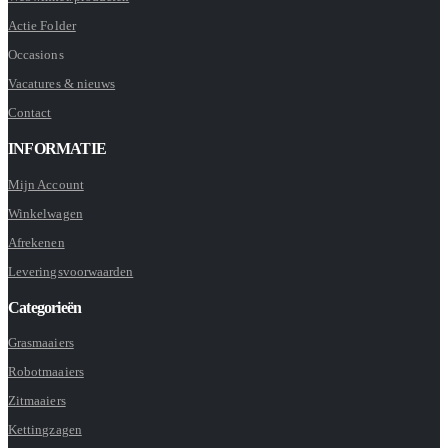
Actie Folder
Occasions
Vacatures & nieuws
Contact
INFORMATIE
Mijn Account
Winkelwagen
Afrekenen
Leveringsvoorwaarden
Categorieën
Grasmaaiers
Robotmaaiers
Zitmaaiers
Kettingzagen