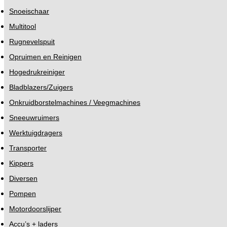
Snoeischaar
Multitool
Rugnevelspuit
Opruimen en Reinigen
Hogedrukreiniger
Bladblazers/Zuigers
Onkruidborstelmachines / Veegmachines
Sneeuwruimers
Werktuigdragers
Transporter
Kippers
Diversen
Pompen
Motordoorslijper
Accu’s + laders