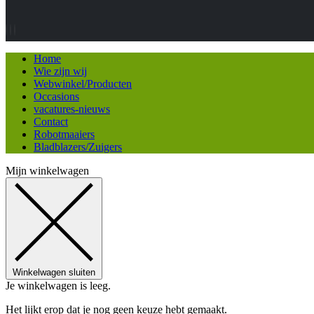
Home
Wie zijn wij
Webwinkel/Producten
Occasions
vacatures-nieuws
Contact
Robotmaaiers
Bladblazers/Zuigers
Mijn winkelwagen
Winkelwagen sluiten
Je winkelwagen is leeg.
Het lijkt erop dat je nog geen keuze hebt gemaakt.