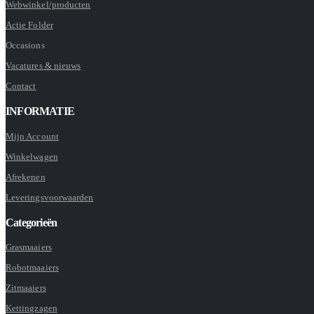
Webwinkel/producten
Actie Folder
Occasions
Vacatures & nieuws
Contact
INFORMATIE
Mijn Account
Winkelwagen
Afrekenen
Leveringsvoorwaarden
Categorieën
Grasmaaiers
Robotmaaiers
Zitmaaiers
Kettingzagen