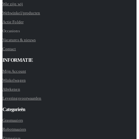
Wie zijn wij
Webwinkel/producten
Actie Folder
Occasions
Vacatures & nieuws
Contact
INFORMATIE
Mijn Account
Winkelwagen
Afrekenen
Leveringsvoorwaarden
Categorieën
Grasmaaiers
Robotmaaiers
Zitmaaiers