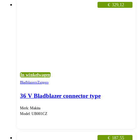
€
329,12
In winkelwagen
Bladblazers/Zuigers
36 V Bladblazer connector type
Merk: Makita
Model: UB001CZ
€
187,55