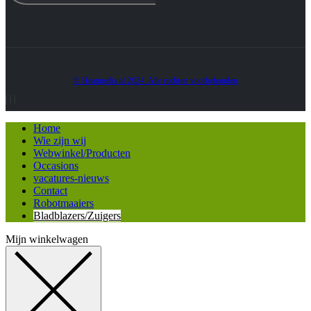
© Heatmedia.nl 2024. Alle rechten voorbehouden
Home
Wie zijn wij
Webwinkel/Producten
Occasions
vacatures-nieuws
Contact
Robotmaaiers
Bladblazers/Zuigers
Mijn winkelwagen