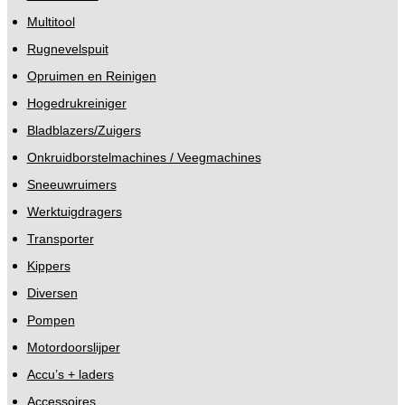
Multitool
Rugnevelspuit
Opruimen en Reinigen
Hogedrukreiniger
Bladblazers/Zuigers
Onkruidborstelmachines / Veegmachines
Sneeuwruimers
Werktuigdragers
Transporter
Kippers
Diversen
Pompen
Motordoorslijper
Accu’s + laders
Accessoires