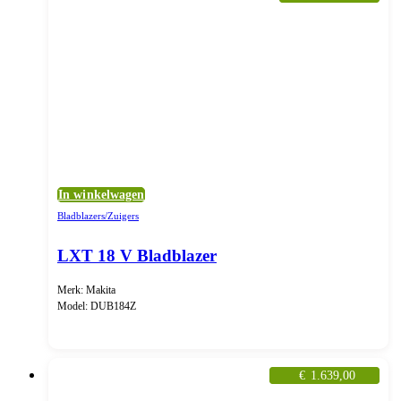
In winkelwagen
Bladblazers/Zuigers
LXT 18 V Bladblazer
Merk: Makita
Model: DUB184Z
€
1.639,00