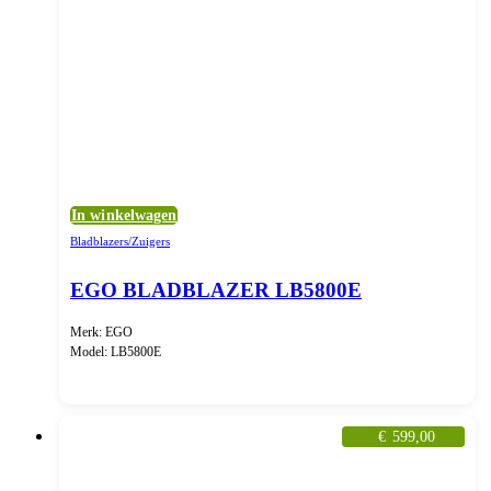
In winkelwagen
Bladblazers/Zuigers
EGO BLADBLAZER LB5800E
Merk: EGO
Model: LB5800E
€
599,00