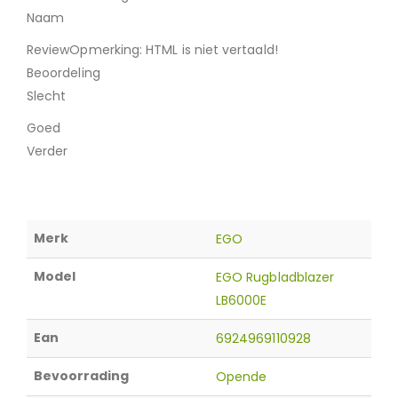
Naam
ReviewOpmerking: HTML is niet vertaald!
Beoordeling
Slecht
Goed
Verder
Merk
EGO
Model
EGO Rugbladblazer
LB6000E
Ean
6924969110928
Bevoorrading
Opende