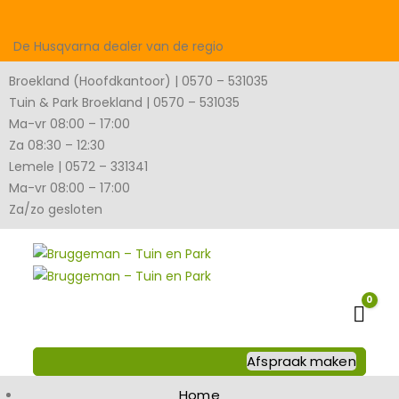
De Husqvarna dealer van de regio
Broekland (Hoofdkantoor) | 0570 – 531035
Tuin & Park Broekland | 0570 – 531035
Ma-vr 08:00 – 17:00
Za 08:30 – 12:30
Lemele | 0572 – 331341
Ma-vr 08:00 – 17:00
Za/zo gesloten
0
Wink
Afspraak maken
Home