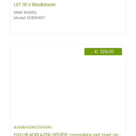
LXT 18 V Bladblazer
Merk: Makita
Model: DUB184RT
€
329,00
BLADBLAZERS/ZUIGERS
EGO BLADBLAZER LB5301E complete set met accu en lader