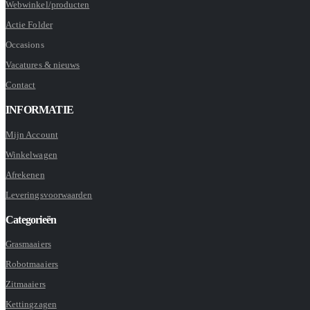
Webwinkel/producten
Actie Folder
Occasions
Vacatures & nieuws
Contact
INFORMATIE
Mijn Account
Winkelwagen
Afrekenen
Leveringsvoorwaarden
Categorieën
Grasmaaiers
Robotmaaiers
Zitmaaiers
Kettingzagen