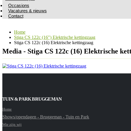
Occasions
Vacatures & nieuws
Contact
Home
Stiga CS 122c (16") Elektrische kettingzaag
Stiga CS 122c (16) Elektrische kettingzaag
Media - Stiga CS 122c (16) Elektrische ket
TUIN & PARK BRUGGEMAN
Home
Shows/opendagen - Bruggeman - Tuin en Park
Wie zijn wij