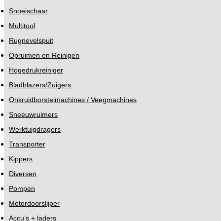
Snoeischaar
Multitool
Rugnevelspuit
Opruimen en Reinigen
Hogedrukreiniger
Bladblazers/Zuigers
Onkruidborstelmachines / Veegmachines
Sneeuwruimers
Werktuigdragers
Transporter
Kippers
Diversen
Pompen
Motordoorslijper
Accu’s + laders