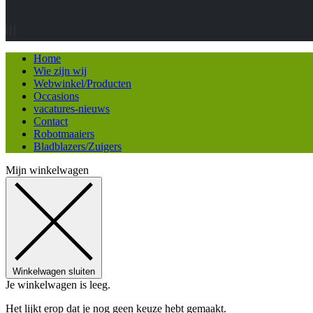
Home
Wie zijn wij
Webwinkel/Producten
Occasions
vacatures-nieuws
Contact
Robotmaaiers
Bladblazers/Zuigers
Mijn winkelwagen
Winkelwagen sluiten
Je winkelwagen is leeg.
Het lijkt erop dat je nog geen keuze hebt gemaakt.