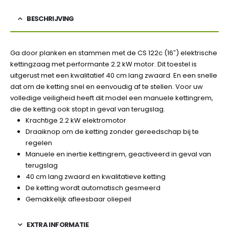
BESCHRIJVING
Ga door planken en stammen met de CS 122c (16″) elektrische
kettingzaag met performante 2.2 kW motor. Dit toestel is
uitgerust met een kwalitatief 40 cm lang zwaard. En een snelle
dat om de ketting snel en eenvoudig af te stellen. Voor uw
volledige veiligheid heeft dit model een manuele kettingrem,
die de ketting ook stopt in geval van terugslag.
Krachtige 2.2 kW elektromotor
Draaiknop om de ketting zonder gereedschap bij te
regelen
Manuele en inertie kettingrem, geactiveerd in geval van
terugslag
40 cm lang zwaard en kwalitatieve ketting
De ketting wordt automatisch gesmeerd
Gemakkelijk afleesbaar oliepeil
EXTRA INFORMATIE