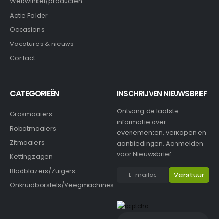
Webwinkel/producten
Actie Folder
Occasions
Vacatures & nieuws
Contact
CATEGORIEËN
INSCHRIJVEN NIEUWSBRIEF
Ontvang de laatste
Grasmaaiers
informatie over
Robotmaaiers
evenementen, verkopen en
Zitmaaiers
aanbiedingen. Aanmelden
voor Nieuwsbrief:
Kettingzagen
Bladblazers/Zuigers
Onkruidborstels/Veegmachines