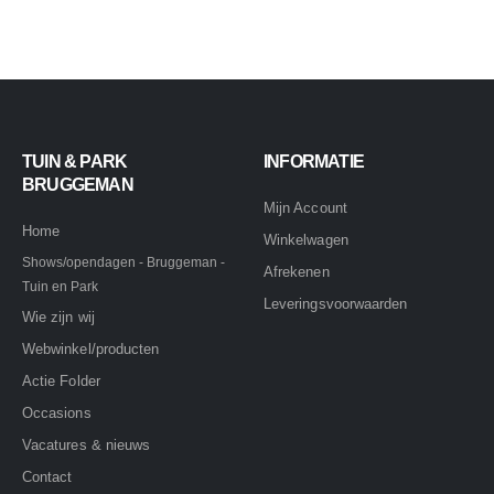
TUIN & PARK
INFORMATIE
BRUGGEMAN
Mijn Account
Home
Winkelwagen
Shows/opendagen - Bruggeman -
Afrekenen
Tuin en Park
Leveringsvoorwaarden
Wie zijn wij
Webwinkel/producten
Actie Folder
Occasions
Vacatures & nieuws
Contact