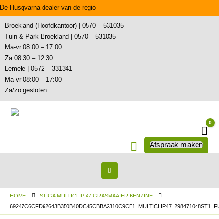
De Husqvarna dealer van de regio
Broekland (Hoofdkantoor) | 0570 – 531035
Tuin & Park Broekland | 0570 – 531035
Ma-vr 08:00 – 17:00
Za 08:30 – 12:30
Lemele | 0572 – 331341
Ma-vr 08:00 – 17:00
Za/zo gesloten
0
Wi
Afspraak maken
HOME
STIGA MULTICLIP 47 GRASMAAIER BENZINE
69247C6CFD62643B350B40DC45CBBA2310C9CE1_MULTICLIP47_298471048ST1_FU