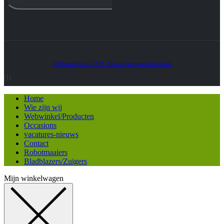
© Heatmedia.nl 2024. Alle rechten voorbehouden
Home
Wie zijn wij
Webwinkel/Producten
Occasions
vacatures-nieuws
Contact
Robotmaaiers
Bladblazers/Zuigers
Mijn winkelwagen