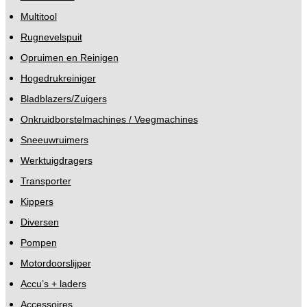
Multitool
Rugnevelspuit
Opruimen en Reinigen
Hogedrukreiniger
Bladblazers/Zuigers
Onkruidborstelmachines / Veegmachines
Sneeuwruimers
Werktuigdragers
Transporter
Kippers
Diversen
Pompen
Motordoorslijper
Accu’s + laders
Accessoires