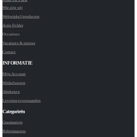
Wie zijn wij
Webwinkel/producten
Actie Folder
Occasions
Vacatures & nieuws
Contact
INFORMATIE
Mijn Account
Winkelwagen
Afrekenen
Leveringsvoorwaarden
Categorieën
Grasmaaiers
Robotmaaiers