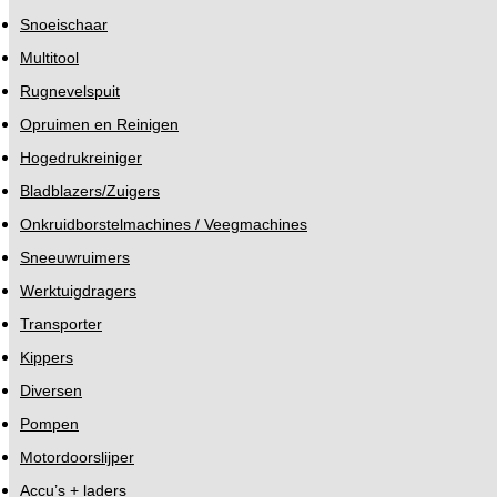
Snoeischaar
Multitool
Rugnevelspuit
Opruimen en Reinigen
Hogedrukreiniger
Bladblazers/Zuigers
Onkruidborstelmachines / Veegmachines
Sneeuwruimers
Werktuigdragers
Transporter
Kippers
Diversen
Pompen
Motordoorslijper
Accu’s + laders