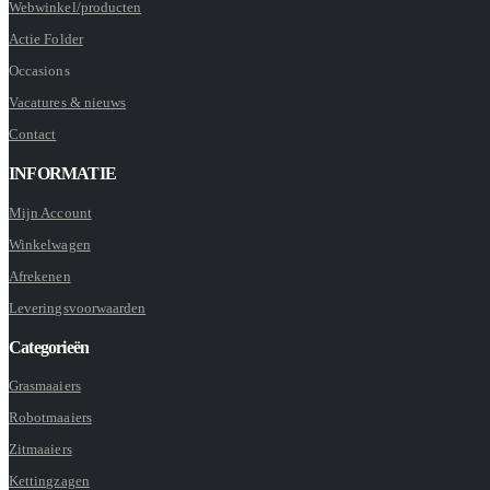
Webwinkel/producten
Actie Folder
Occasions
Vacatures & nieuws
Contact
INFORMATIE
Mijn Account
Winkelwagen
Afrekenen
Leveringsvoorwaarden
Categorieën
Grasmaaiers
Robotmaaiers
Zitmaaiers
Kettingzagen