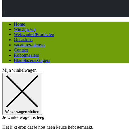
Home
Wie zijn wij
Webwinkel/Producten
Occasions
vacatures-nieuws
Contact
Robotmaaiers
Bladblazers/Zuigers
Mijn winkelwagen
Winkelwagen sluiten
Je winkelwagen is leeg.
Het lijkt erop dat je nog geen keuze hebt gemaakt.