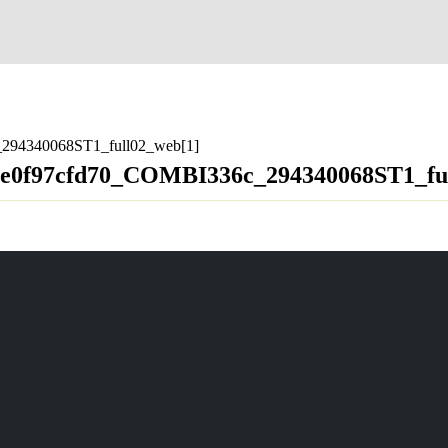
294340068ST1_full02_web[1]
3e0f97cfd70_COMBI336c_294340068ST1_fu