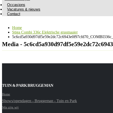
Occasions
Vacatures & nieuws
Contact
Home
Stiga Combi 336c Elektrische grasmaaier
5c6cd5a930d97df5e59e2dc72c6943e0f97cfd70_COMBI336c_
Media - 5c6cd5a930d97df5e59e2dc72c694
TUIN & PARK BRUGGEMAN
Home
Shows/opendagen - Bruggeman - Tuin en Park
Wie zijn wij