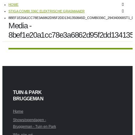
HOME
STIGA COMBI 336C ELEKTRISCHE GRASMAAIER
8BEF1E20A1CC78E3A6862D95F2DD13413508A5D_COMBI336C_294340068ST1_DE
Media -
8bef1e20a1cc78e3a6862d95f2dd134135
TUIN & PARK
BRUGGEMAN
Home
Shows/opendagen -
Bruggeman - Tuin en Park
Wie zijn wij