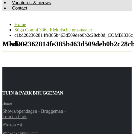
Vacatures & nieuws
Contact
Home
Stiga Combi 336c Elektrische grasmaaier
c1bd202362814fe385b463d509deb0b2c28cb8d_COMBI336c_
Media - c1bd202362814fe385b463d509deb0b
TUIN & PARK BRUGGEMAN
Home
Shows/opendagen - Bruggeman -
Tuin en Park
Wie zijn wij
Webwinkel/producten