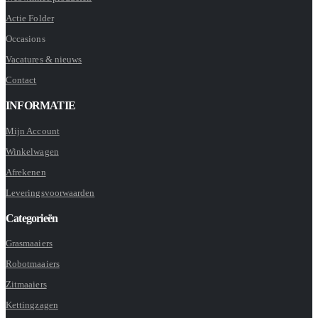
Actie Folder
Occasions
Vacatures & nieuws
Contact
INFORMATIE
Mijn Account
Winkelwagen
Afrekenen
Leveringsvoorwaarden
Categorieën
Grasmaaiers
Robotmaaiers
Zitmaaiers
Kettingzagen