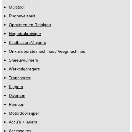
Multitool
Rugnevelspuit
Opruimen en Reinigen
Hogedrukreiniger
Bladblazers/Zuigers
Onkruidborstelmachines / Veegmachines
Sneeuwruimers
Werktuigdragers
Transporter
Kippers
Diversen
Pompen
Motordoorslijper
Accu’s + laders
Accessoires