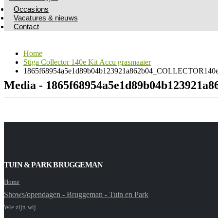
Occasions
Vacatures & nieuws
Contact
Home
Stiga Collector 140e Kit Accu grasmaaier
1865f68954a5e1d89b04b123921a862b04_COLLECTOR140eK
Media - 1865f68954a5e1d89b04b123921
TUIN & PARK BRUGGEMAN
Home
Shows/opendagen - Bruggeman - Tuin en Park
Wie zijn wij