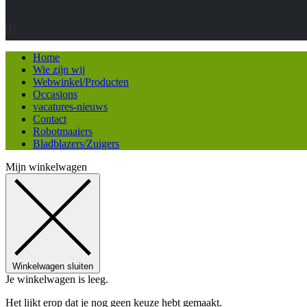
Home
Wie zijn wij
Webwinkel/Producten
Occasions
vacatures-nieuws
Contact
Robotmaaiers
Bladblazers/Zuigers
Mijn winkelwagen
Winkelwagen sluiten
Je winkelwagen is leeg.
Het lijkt erop dat je nog geen keuze hebt gemaakt.