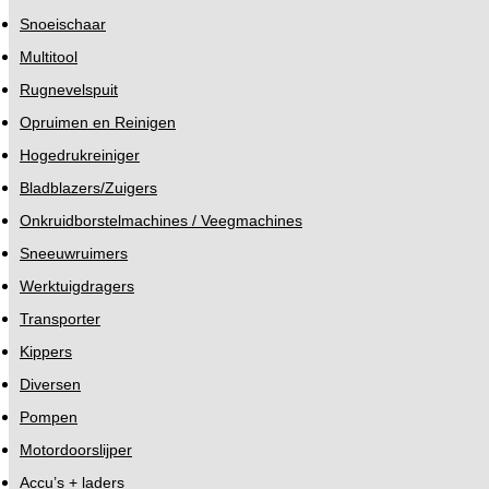
Snoeischaar
Multitool
Rugnevelspuit
Opruimen en Reinigen
Hogedrukreiniger
Bladblazers/Zuigers
Onkruidborstelmachines / Veegmachines
Sneeuwruimers
Werktuigdragers
Transporter
Kippers
Diversen
Pompen
Motordoorslijper
Accu’s + laders