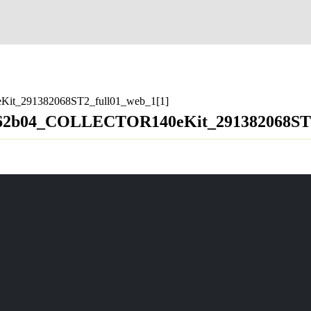
it_291382068ST2_full01_web_1[1]
a862b04_COLLECTOR140eKit_291382068ST2