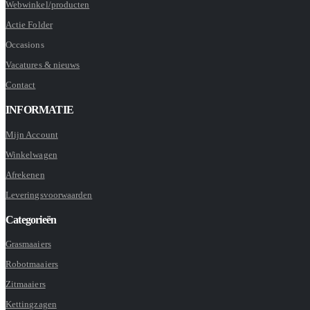
Webwinkel/producten
Actie Folder
Occasions
Vacatures & nieuws
Contact
INFORMATIE
Mijn Account
Winkelwagen
Afrekenen
Leveringsvoorwaarden
Categorieën
Grasmaaiers
Robotmaaiers
Zitmaaiers
Kettingzagen