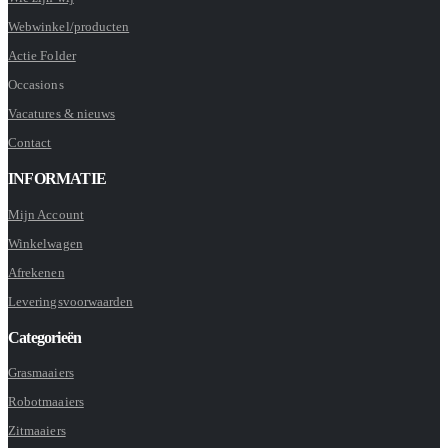
Webwinkel/producten
Actie Folder
Occasions
Vacatures & nieuws
Contact
INFORMATIE
Mijn Account
Winkelwagen
Afrekenen
Leveringsvoorwaarden
Categorieën
Grasmaaiers
Robotmaaiers
Zitmaaiers