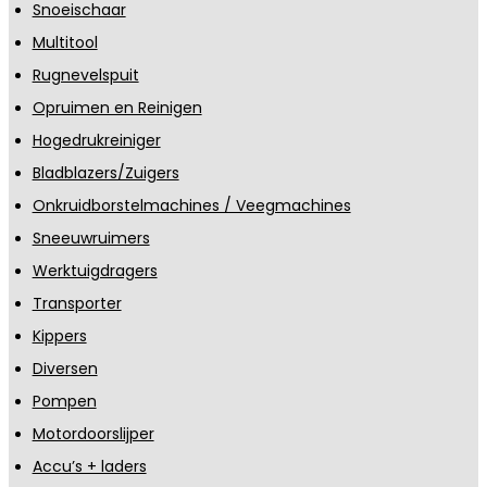
Snoeischaar
Multitool
Rugnevelspuit
Opruimen en Reinigen
Hogedrukreiniger
Bladblazers/Zuigers
Onkruidborstelmachines / Veegmachines
Sneeuwruimers
Werktuigdragers
Transporter
Kippers
Diversen
Pompen
Motordoorslijper
Accu’s + laders