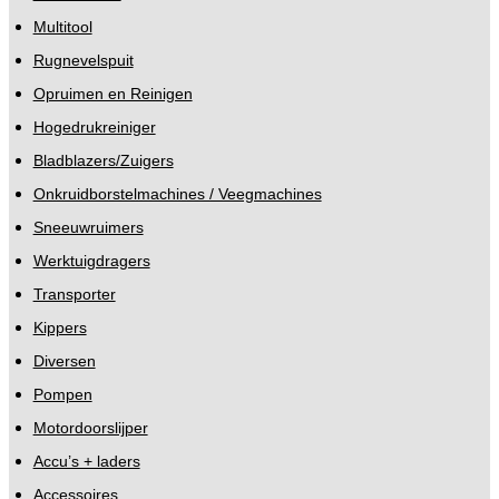
Multitool
Rugnevelspuit
Opruimen en Reinigen
Hogedrukreiniger
Bladblazers/Zuigers
Onkruidborstelmachines / Veegmachines
Sneeuwruimers
Werktuigdragers
Transporter
Kippers
Diversen
Pompen
Motordoorslijper
Accu’s + laders
Accessoires