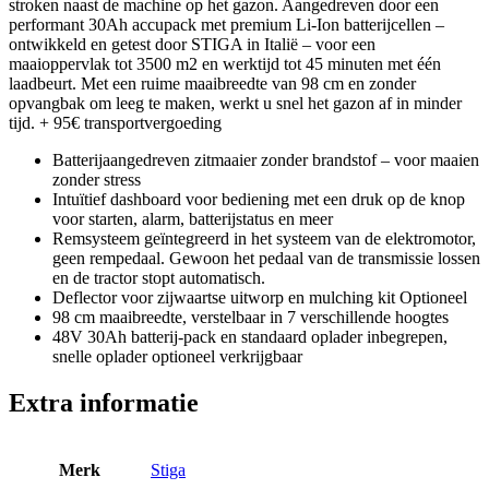
stroken naast de machine op het gazon. Aangedreven door een
performant 30Ah accupack met premium Li-Ion batterijcellen –
ontwikkeld en getest door STIGA in Italië – voor een
maaioppervlak tot 3500 m2 en werktijd tot 45 minuten met één
laadbeurt. Met een ruime maaibreedte van 98 cm en zonder
opvangbak om leeg te maken, werkt u snel het gazon af in minder
tijd. + 95€ transportvergoeding
Batterijaangedreven zitmaaier zonder brandstof – voor maaien
zonder stress
Intuïtief dashboard voor bediening met een druk op de knop
voor starten, alarm, batterijstatus en meer
Remsysteem geïntegreerd in het systeem van de elektromotor,
geen rempedaal. Gewoon het pedaal van de transmissie lossen
en de tractor stopt automatisch.
Deflector voor zijwaartse uitworp en mulching kit Optioneel
98 cm maaibreedte, verstelbaar in 7 verschillende hoogtes
48V 30Ah batterij-pack en standaard oplader inbegrepen,
snelle oplader optioneel verkrijgbaar
Extra informatie
Merk
Stiga