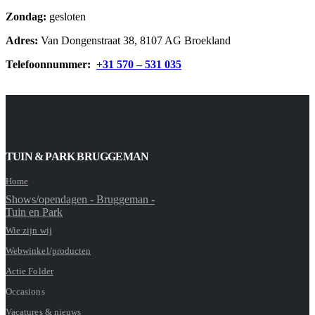
Zondag:
gesloten
Adres:
Van Dongenstraat 38, 8107 AG Broekland
Telefoonnummer:
+31 570 – 531 035
TUIN & PARK BRUGGEMAN
Home
Shows/opendagen - Bruggeman -
Tuin en Park
Wie zijn wij
Webwinkel/producten
Actie Folder
Occasions
Vacatures & nieuws