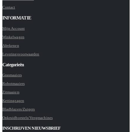
Contact
INFORMATIE
Mijn Account
Winkelwagen
Afrekenen
Leveringsvoorwaarden
Categorieën
Grasmaaiers
Robotmaaiers
Zitmaaiers
Kettingzagen
Bladblazers/Zuigers
Onkruidborstels/Veegmachines
INSCHRIJVEN NIEUWSBRIEF