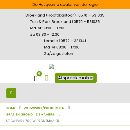
De Husqvarna dealer van de regio
Broekland (Hoofdkantoor) | 0570 – 531035
Tuin & Park Broekland | 0570 – 531035
Ma-vr 08:00 – 17:00
Za 08:30 – 12:30
Lemele | 0572 – 331341
Ma-vr 08:00 – 17:00
Za/zo gesloten
0
Winkelwagen
Afspraak maken
HOME
WEBWINKEL/PRODUCTEN
GRAS EN GROND
,
ZITMAAIERS
STIGA PARK 700 W FRONTMAAIER