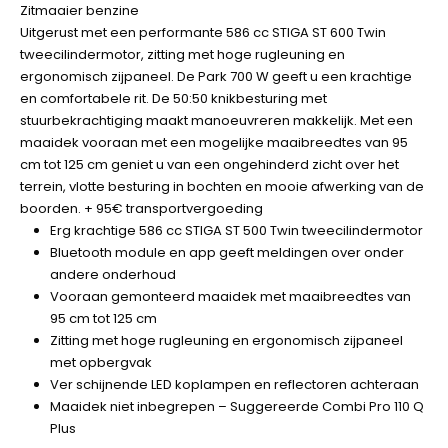
Zitmaaier benzine
Uitgerust met een performante 586 cc STIGA ST 600 Twin
tweecilindermotor, zitting met hoge rugleuning en
ergonomisch zijpaneel. De Park 700 W geeft u een krachtige
en comfortabele rit. De 50:50 knikbesturing met
stuurbekrachtiging maakt manoeuvreren makkelijk. Met een
maaidek vooraan met een mogelijke maaibreedtes van 95
cm tot 125 cm geniet u van een ongehinderd zicht over het
terrein, vlotte besturing in bochten en mooie afwerking van de
boorden. + 95€ transportvergoeding
Erg krachtige 586 cc STIGA ST 500 Twin tweecilindermotor
Bluetooth module en app geeft meldingen over onder
andere onderhoud
Vooraan gemonteerd maaidek met maaibreedtes van
95 cm tot 125 cm
Zitting met hoge rugleuning en ergonomisch zijpaneel
met opbergvak
Ver schijnende LED koplampen en reflectoren achteraan
Maaidek niet inbegrepen – Suggereerde Combi Pro 110 Q
Plus